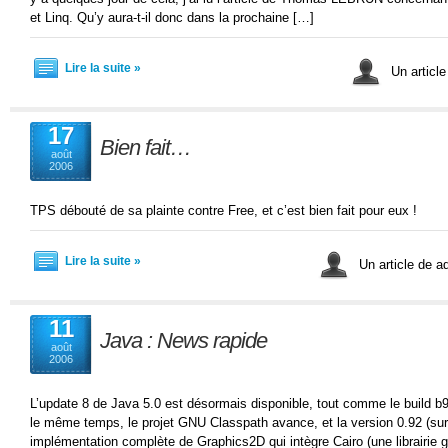
et Linq. Qu’y aura-t-il donc dans la prochaine […]
Lire la suite »
Un articl
17
Bien fait…
août
2006
TPS débouté de sa plainte contre Free, et c’est bien fait pour eux !
Lire la suite »
Un article de 
11
Java : News rapide
août
2006
L’update 8 de Java 5.0 est désormais disponible, tout comme le build 
le même temps, le projet GNU Classpath avance, et la version 0.92 (su
implémentation complète de Graphics2D qui intègre Cairo (une librairie g