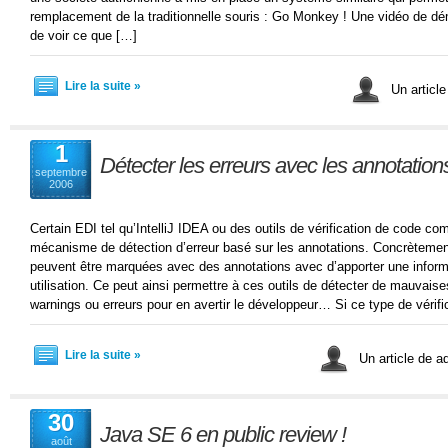
remplacement de la traditionnelle souris : Go Monkey ! Une vidéo de 
de voir ce que […]
Lire la suite »
Un articl
1
Détecter les erreurs avec les annotation
septembre
2006
Certain EDI tel qu’IntelliJ IDEA ou des outils de vérification de code 
mécanisme de détection d’erreur basé sur les annotations. Concrètemen
peuvent être marquées avec des annotations avec d’apporter une inform
utilisation. Ce peut ainsi permettre à ces outils de détecter de mauvaises
warnings ou erreurs pour en avertir le développeur… Si ce type de vérifi
Lire la suite »
Un article de 
30
Java SE 6 en public review !
août