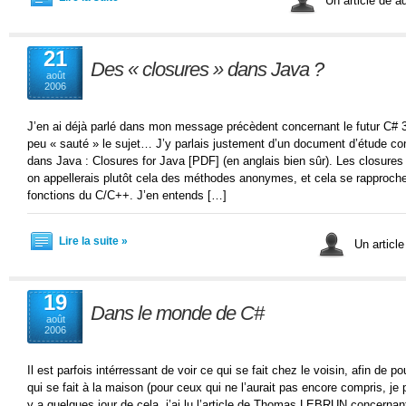
Un article de 
21
Des « closures » dans Java ?
août
2006
J’en ai déjà parlé dans mon message précèdent concernant le futur C# 3,
peu « sauté » le sujet… J’y parlais justement d’un document d’étude con
dans Java : Closures for Java [PDF] (en anglais bien sûr). Les closures
on appellerais plutôt cela des méthodes anonymes, et cela se rapproche 
fonctions du C/C++. J’en entends […]
Lire la suite »
Un articl
19
Dans le monde de C#
août
2006
Il est parfois intérressant de voir ce qui se fait chez le voisin, afin de
qui se fait à la maison (pour ceux qui ne l’aurait pas encore compris, je 
y a quelques jour de cela, j’ai lu l’article de Thomas LEBRUN concernan