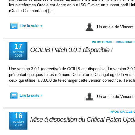
les plateformes Oracle est écrite en pur ISO C avec un support natif 
(Oracle Call interface) […]
Lire la suite »
Un article de Vincent
INFOS ORACLE CORPORATI
17
OCILIB Patch 3.0.1 disponible !
octobre
2008
Une version 3.0.1 (corrective) de OCILIB est disponible. La version 3.0.0
présentait quelques fuites mémoire. Consulter le ChangeLog de la version
ceux qui utilise la v3.0.0 de télécharger cette version correctrice. Tél
Lire la suite »
Un article de Vincent
INFOS ORACLE 
16
Mise à disposition du Critical Patch Up
octobre
2008