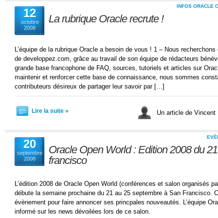
INFOS ORACLE 
12
La rubrique Oracle recrute !
octobre
2008
L’équipe de la rubrique Oracle a besoin de vous ! 1 – Nous recherchons 
de developpez.com, grâce au travail de son équipe de rédacteurs bénévo
grande base francophone de FAQ, sources, tutoriels et articles sur Oracl
maintenir et renforcer cette base de connaissance, nous sommes cons
contributeurs désireux de partager leur savoir par […]
Lire la suite »
Un article de Vincent
EVÈ
20
Oracle Open World : Edition 2008 du 2
septembre
francisco
2008
L’édition 2008 de Oracle Open World (conférences et salon organisés pa
débute la semaine prochaine du 21 au 25 septembre à San Francisco. C
évènement pour faire annoncer ses princpales nouveautés. L’équipe Or
informé sur les news dévoilées lors de ce salon.