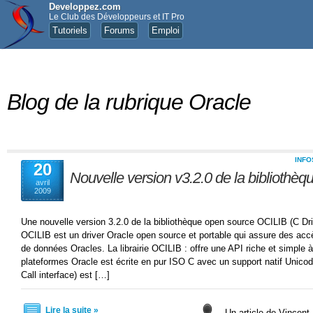
Developpez.com
Le Club des Développeurs et IT Pro
Tutoriels
Forums
Emploi
Blog de la rubrique Oracle
INFO
20
Nouvelle version v3.2.0 de la bibliothè
avril
2009
Une nouvelle version 3.2.0 de la bibliothèque open source OCILIB (C Driv
OCILIB est un driver Oracle open source et portable qui assure des acc
de données Oracles. La librairie OCILIB : offre une API riche et simple à 
plateformes Oracle est écrite en pur ISO C avec un support natif Unic
Call interface) est […]
Lire la suite »
Un article de Vincent