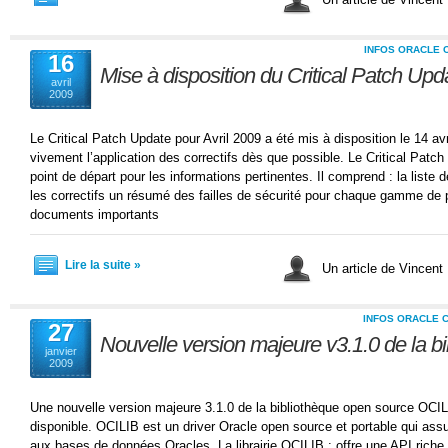
INFOS ORACLE 
16
Mise à disposition du Critical Patch Upd
avril
2009
Le Critical Patch Update pour Avril 2009 a été mis à disposition le 14 
vivement l’application des correctifs dès que possible. Le Critical Patch
point de départ pour les informations pertinentes. Il comprend : la liste
les correctifs un résumé des failles de sécurité pour chaque gamme de p
documents importants
Lire la suite »
Un article de Vincent
INFOS ORACLE 
27
Nouvelle version majeure v3.1.0 de la b
janvier
2009
Une nouvelle version majeure 3.1.0 de la bibliothèque open source OCILI
disponible. OCILIB est un driver Oracle open source et portable qui ass
aux bases de données Oracles. La librairie OCILIB : offre une API riche e