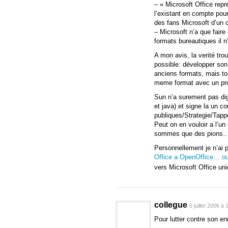
– « Microsoft Office repr
l’existant en compte pour
des fans Microsoft d’un 
– Microsoft n’a que fair
formats bureautiques il n’
A mon avis, la verité trouv
possible: développer son
anciens formats, mais to
meme format avec un pro
Sun n’a surement pas di
et java) et signe la un 
publiques/Strategie/Tapper
Peut on en vouloir a l’un
sommes que des pions
Personnellement je n’ai 
Office a OpenOffice… o
vers Microsoft Office u
collegue
6 juillet 2006 à
Pour lutter contre son e