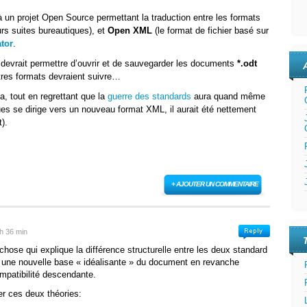
 un projet Open Source permettant la traduction entre les formats
urs suites bureautiques), et
Open XML
(le format de fichier basé sur
tor
.
er devrait permettre d’ouvrir et de sauvegarder les documents
*.odt
tres formats devraient suivre…
a, tout en regrettant que la
guerre des standards
aura quand même
ues se dirige vers un nouveau format XML, il aurait été nettement
).
+ AJOUTER UN COMMENTAIRE
 h 36 min
chose qui explique la différence structurelle entre les deux standard
 une nouvelle base « idéalisante » du document en revanche
mpatibilité descendante.
er ces deux théories: