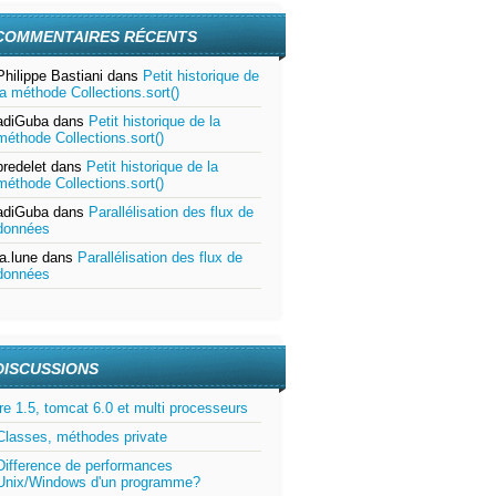
COMMENTAIRES RÉCENTS
Philippe Bastiani
dans
Petit historique de
la méthode Collections.sort()
adiGuba
dans
Petit historique de la
méthode Collections.sort()
bredelet
dans
Petit historique de la
méthode Collections.sort()
adiGuba
dans
Parallélisation des flux de
données
la.lune
dans
Parallélisation des flux de
données
DISCUSSIONS
jre 1.5, tomcat 6.0 et multi processeurs
Classes, méthodes private
Difference de performances
Unix/Windows d'un programme?