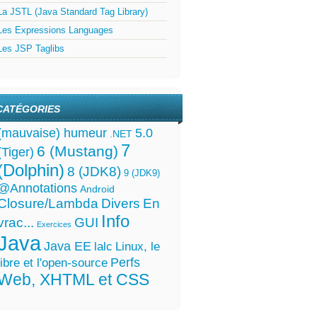
La JSTL (Java Standard Tag Library)
Les Expressions Languages
Les JSP Taglibs
CATÉGORIES
5.0
(mauvaise) humeur
.NET
7
6 (Mustang)
(Tiger)
(Dolphin)
8 (JDK8)
9 (JDK9)
@Annotations
Android
Closure/Lambda
Divers
En
Info
vrac...
GUI
Exercices
Java
Java EE
lalc
Linux, le
Perfs
libre et l'open-source
Web, XHTML et CSS