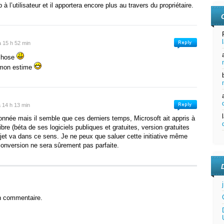
à l’utilisateur et il apportera encore plus au travers du propriétaire.
 à 15 h 52 min
 chose
 mon estime
 à 14 h 13 min
tonnée mais il semble que ces derniers temps, Microsoft ait appris à
ibre (béta de ses logiciels publiques et gratuites, version gratuites
jet va dans ce sens. Je ne peux que saluer cette initiative même
a conversion ne sera sûrement pas parfaite.
n commentaire.