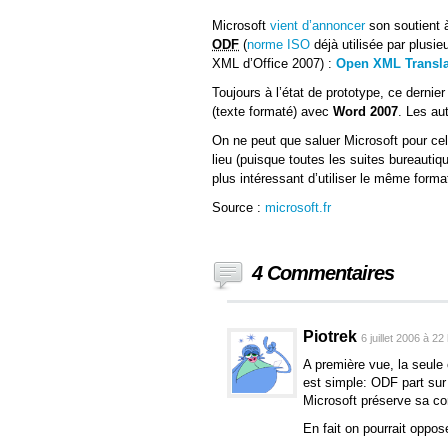
Microsoft
vient d’annoncer
son soutient à
ODF
(
norme ISO
déjà utilisée par plusie
XML d’Office 2007) :
Open XML Transla
Toujours à l’état de prototype, ce derni
(texte formaté) avec
Word 2007
. Les au
On ne peut que saluer Microsoft pour cel
lieu (puisque toutes les suites bureautiq
plus intéressant d’utiliser le même format
Source :
microsoft.fr
4 Commentaires
Piotrek
6 juillet 2006 à 22
A première vue, la seule 
est simple: ODF part sur
Microsoft préserve sa co
En fait on pourrait oppos