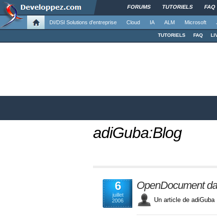
FORUMS
TUTORIELS
FAQ
DI/DSI Solutions d'entreprise
Cloud
IA
ALM
Microsoft
TUTORIELS
FAQ
LI
adiGuba:Blog
6
OpenDocument dan
juillet
Un article de adiGu
2006