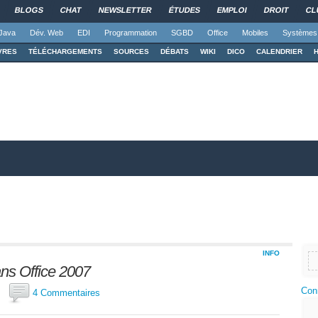
BLOGS
CHAT
NEWSLETTER
ÉTUDES
EMPLOI
DROIT
CL
Java
Dév. Web
EDI
Programmation
SGBD
Office
Mobiles
Systèmes
VRES
TÉLÉCHARGEMENTS
SOURCES
DÉBATS
WIKI
DICO
CALENDRIER
INFO
s Office 2007
Con
ba
4 Commentaires