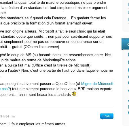
ésentant la quasi totalité du marche bureautique, ne pas prendre
 la création d’un standard est tout simplement risible » argument
coté
e des standards sauf quand cela l’arrange… En gardant ferme les
a que précipité la formation d’un format alternatif ouvert
e son origine ailleurs. Microsoft a fait le seul choix qui lui était
 standard coûte que coûte… non pas pour soit-disant supporter ses
ut simplement pour ne pas se retrouver en concurrence sur un
duit… gratuit (ΟΟο en l’occurence)
géré le coup de MS (au hasard: notez les ressembences entre .Net
coup de maître en terme de Marketing/Relations
 la ou ça fait mal (Office c’est la tirelire de Microsoft)
 ou a l’autre? Non, c’est une partie de haut vol dans laquelle nous ne
…
pas pu significativement passer a OpenOffice (cf
Migrer de Microsoft
u pas?
) tout simplement parceque le bon vieux ERP maison exporte
niquement… ah ils sont beaux les standards
 19 h 34 min
nnemi il faut employer les mêmes armes.