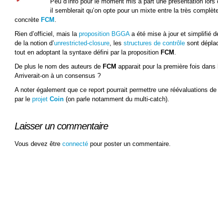
Peu d’info pour le moment mis à part une présentation lors
il semblerait qu’on opte pour un mixte entre la très complèt
concrète
FCM
.
Rien d’officiel, mais la
proposition BGGA
a été mise à jour et simplifié 
de la notion d’
unrestricted-closure
, les
structures de contrôle
sont déplac
tout en adoptant la syntaxe défini par la proposition
FCM
.
De plus le nom des auteurs de
FCM
apparait pour la première fois dans 
Arriverait-on à un consensus ?
A noter également que ce report pourrait permettre une réévaluations de
par le
projet
Coin
(on parle notamment du multi-catch).
Laisser un commentaire
Vous devez être
connecté
pour poster un commentaire.