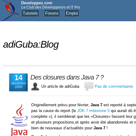
Developpez.com
Le Club des Développeurs et IT Pro
Tutoriels
Forums
Emploi
adiGuba:Blog
14
Des closures dans Java 7 ?
décembre
Un article de adiGuba
Pas de commentaires
2009
Originellement prévu pour février,
Java 7
est reporté à sept
pas la cause du report (le
JDK 7 milestone 5
qui aurait dû ê
complete »), il semblerait que les
Closures
fassent leur g
et plusieurs propositions,et après avoir été abandonnés et re
bien de nouveaux d’actualités pour
Java 7
!