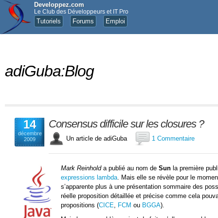
Developpez.com
Le Club des Développeurs et IT Pro
Tutoriels
Forums
Emploi
adiGuba:Blog
14
Consensus difficile sur les closures ?
décembre
Un article de adiGuba
1 Commentaire
2009
Mark Reinhold
a publié au nom de
Sun
la première publ
expressions lambda
. Mais elle se révèle pour le momen
s’apparente plus à une présentation sommaire des possibi
réelle proposition détaillée et précise comme cela pouv
propositions (
CICE
,
FCM
ou
BGGA
).