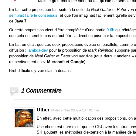
Mais le gros problème vient du fait qu’elle ne semble pas
En fait cette proposition fait suite à la celle de
Neal Gafter
et
Peter von 
semblait faire le consensus
, et que l’on imaginait facilement qu’elle ser
de
Java 7
.
Or cette proposition vient d’être complétée d’une partie
0.6b
qui réintègr
que cela ne semble pas du tout être la direction prise par la proposition
En fait on dirait que ces deux propositions évolue en parallèle, comme 
diffusion :
lambda-dev
pour la proposition de
Mark Reinhold
supporté pa
proposition de
Neal Gafter
et
Peter von der Ahé
(tous deux « anciens »
respectivement chez
Microsoft
et
Google
).
Bref difficile d’y voir clair là dedans…
1 Commentaire
Uther
14 décembre 2009 à 18 h 01 min
En effet, avec cette multiplication des propositions, on a
Une chose est sure c’est que se CFJ avec les structure
S’il ajoutent les méthodes d’extension à la manière de l