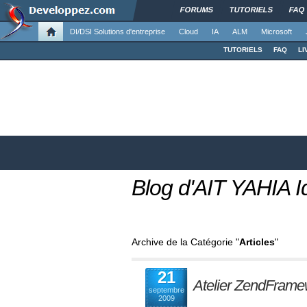
FORUMS
TUTORIELS
FAQ
DI/DSI Solutions d'entreprise
Cloud
IA
ALM
Microsoft
TUTORIELS
FAQ
LI
Blog d'AIT YAHIA Id
Archive de la Catégorie "
Articles
"
21
Atelier ZendFrame
septembre
2009