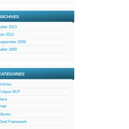
ARCHIVES
juillet 2013
juin 2013
septembre 2009
juillet 2009
CATÉGORIES
Articles
Eclipse RCP
Java
PHP
Ubuntu
Zend Framework