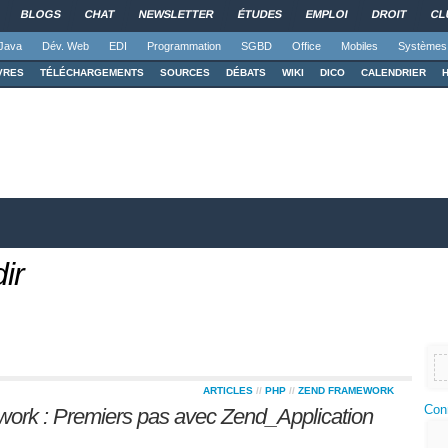
BLOGS
CHAT
NEWSLETTER
ÉTUDES
EMPLOI
DROIT
CL
Java
Dév. Web
EDI
Programmation
SGBD
Office
Mobiles
Systèmes
VRES
TÉLÉCHARGEMENTS
SOURCES
DÉBATS
WIKI
DICO
CALENDRIER
ir
ARTICLES
//
PHP
//
ZEND FRAMEWORK
Con
work : Premiers pas avec Zend_Application