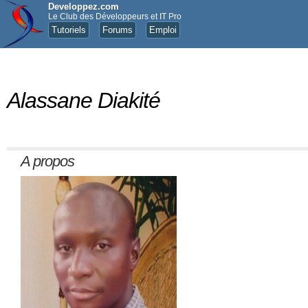
Developpez.com
Le Club des Développeurs et IT Pro
Tutoriels
Forums
Emploi
Alassane Diakité
A propos