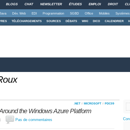
BLOGS
CHAT
NEWSLETTER
ÉTUDES
EMPLOI
DROIT
CL
Java
Dév. Web
EDI
Programmation
SGBD
Office
Mobiles
Systèmes
VRES
TÉLÉCHARGEMENTS
SOURCES
DÉBATS
WIKI
DICO
CALENDRIER
Roux
.NET
//
MICROSOFT
//
PDC09
p Around the Windows Azure Platform
Con
net
Pas de commentaires