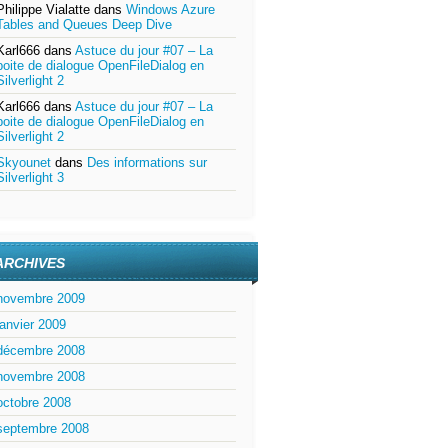
Philippe Vialatte
dans
Windows Azure
Tables and Queues Deep Dive
Karl666
dans
Astuce du jour #07 – La
boite de dialogue OpenFileDialog en
Silverlight 2
Karl666
dans
Astuce du jour #07 – La
boite de dialogue OpenFileDialog en
Silverlight 2
Skyounet
dans
Des informations sur
Silverlight 3
ARCHIVES
novembre 2009
janvier 2009
décembre 2008
novembre 2008
octobre 2008
septembre 2008