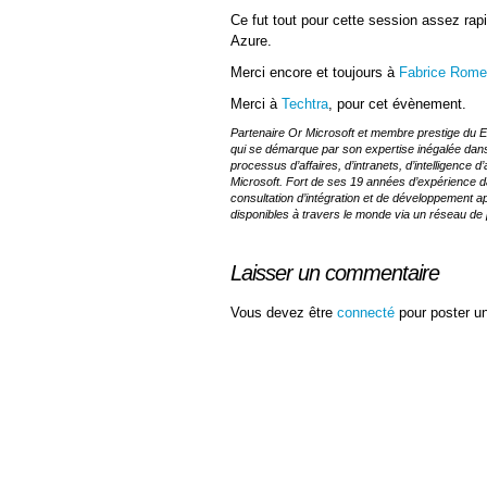
Ce fut tout pour cette session assez rapi
Azure.
Merci encore et toujours à
Fabrice Rome
Merci à
Techtra
, pour cet évènement.
Partenaire Or Microsoft et membre prestige du E
qui se démarque par son expertise inégalée dans
processus d’affaires, d’intranets, d’intelligence 
Microsoft. Fort de ses 19 années d’expérience d
consultation d’intégration et de développement app
disponibles à travers le monde via un réseau de
Laisser un commentaire
Vous devez être
connecté
pour poster u