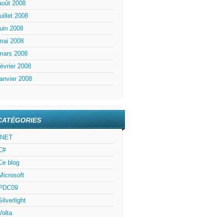
août 2008
juillet 2008
juin 2008
mai 2008
mars 2008
février 2008
janvier 2008
CATÉGORIES
.NET
C#
Ce blog
Microsoft
PDC09
Silverlight
Volta