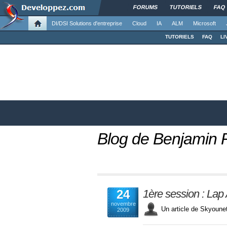
FORUMS
TUTORIELS
FAQ
DI/DSI Solutions d'entreprise
Cloud
IA
ALM
Microsoft
TUTORIELS
FAQ
LI
Blog de Benjamin 
24
1ère session : La
novembre
Un article de Skyou
2009