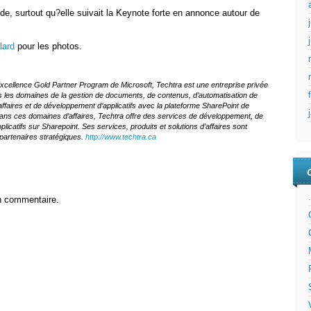
de, surtout qu?elle suivait la Keynote forte en annonce autour de
lard
pour les photos.
xcellence Gold Partner Program de Microsoft, Techtra est une entreprise privée
 les domaines de la gestion de documents, de contenus, d’automatisation de
d’affaires et de développement d’applicatifs avec la plateforme SharePoint de
ans ces domaines d’affaires, Techtra offre des services de développement, de
licatifs sur Sharepoint. Ses services, produits et solutions d’affaires sont
 partenaires stratégiques.
http://www.techtra.ca
n commentaire.