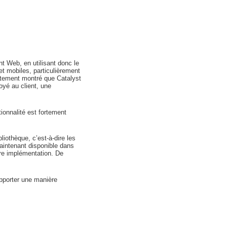
nt Web, en utilisant donc le
et mobiles, particulièrement
ctement montré que Catalyst
oyé au client, une
ionnalité est fortement
liothèque, c’est-à-dire les
aintenant disponible dans
opre implémentation. De
pporter une manière