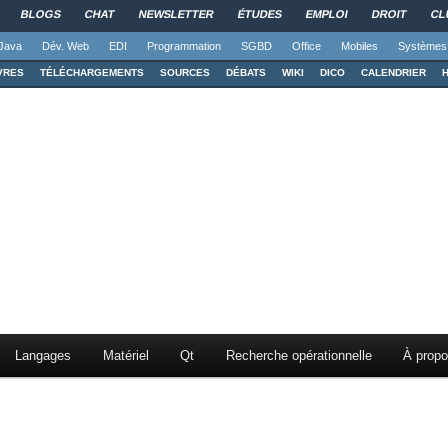
BLOGS
CHAT
NEWSLETTER
ÉTUDES
EMPLOI
DROIT
CL
Java
Dév. Web
EDI
Programmation
SGBD
Office
Mobiles
Systèmes
VRES
TÉLÉCHARGEMENTS
SOURCES
DÉBATS
WIKI
DICO
CALENDRIER
Langages
Matériel
Qt
Recherche opérationnelle
À prop