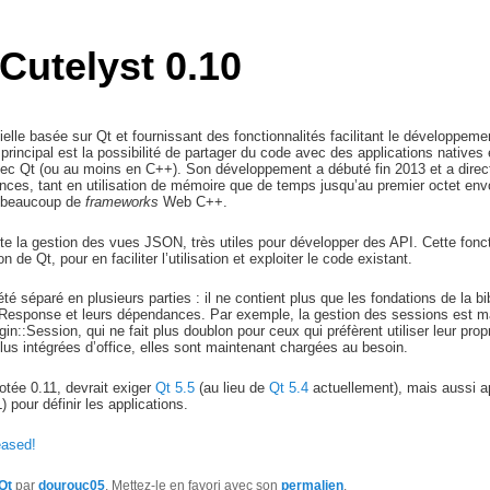
 Cutelyst 0.10
ielle basée sur Qt et fournissant des fonctionnalités facilitant le développeme
incipal est la possibilité de partager du code avec des applications natives 
vec Qt (ou au moins en C++). Son développement a débuté fin 2013 et a dire
nces, tant en utilisation de mémoire que de temps jusqu’au premier octet env
r beaucoup de
frameworks
Web C++.
te la gestion des vues JSON, très utiles pour développer des API. Cette fonct
de Qt, pour en faciliter l’utilisation et exploiter le code existant.
é séparé en plusieurs parties : il ne contient plus que les fondations de la bib
 Response et leurs dépendances. Par exemple, la gestion des sessions est m
in::Session, qui ne fait plus doublon pour ceux qui préfèrent utiliser leur pr
us intégrées d’office, elles sont maintenant chargées au besoin.
otée 0.11, devrait exiger
Qt 5.5
(au lieu de
Qt 5.4
actuellement), mais aussi a
 pour définir les applications.
eased!
Qt
par
dourouc05
. Mettez-le en favori avec son
permalien
.