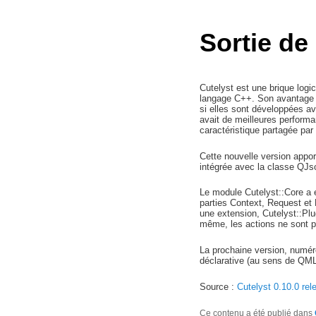
Sortie de
Cutelyst est une brique logic
langage C++. Son avantage pr
si elles sont développées a
avait de meilleures performa
caractéristique partagée pa
Cette nouvelle version appor
intégrée avec la classe QJson 
Le module Cutelyst::Core a ét
parties Context, Request et
une extension, Cutelyst::Plug
même, les actions ne sont pl
La prochaine version, numér
déclarative (au sens de QML)
Source :
Cutelyst 0.10.0 rel
Ce contenu a été publié dans