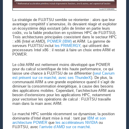
La stratégie de FUJITSU semble se réorienter : alors que leur
avantage compétitif s’amenuise, ils devaient réagir et exploiter
un écosystème déjà existant (afin de limiter en partie leurs
coûts, vu la faible production en systèmes HPC de FUJITSU).
Trois architectures principales coexistent dans le secteur HPC
: x86 (Intel et AMD),
POWER (IBM)
et ARM. La gamme de
serveurs FUJITSU inclut
les PRIMERGY
, qui utilisent des
processeurs Intel x86 : il restait à faire un choix entre ARM et
POWER.
Le côté ARM est nettement moins développé que POWER
pour du calcul scientifique de très haute performance, ce qui
laisse une chance à FUJITSU de se différentier (
seul Cavium
est présent sur ce marché, avec ses ThunderX
). De plus, la
communauté ARM a une grande expérience quand il s’agit de
diminuer la consommation énergétique, à cause des besoins
des applications mobiles. Cependant, l’architecture ARM aura
besoin d’extensions pour les applications HPC, notamment
pour vectoriser les opérations de calcul : FUJITSU travaille
main dans la main avec ARM.
Le marché HPC semble récemment se dynamiser, la position
dominante d’Intel étant mise à mal : tant par
IBM et son
architecture POWER
que
les accélérateurs NVIDIA
ou
FUJITSU, avec
l’arrivée d’AMD sur ce marché
.