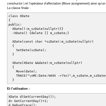
constructor ) et l’opérateur d’affectation (Move assignement) ainsi qu’un
La classe finale :
class XDate
{
public:
XDate():m_szDate(nullptr){}
~XDate() {delete [] m_szDate;}
XDate(const char *szDate):m_szDate(nullptr)
{
SetDate(szDate);
}
XDate(XDate &&date):m_szDate(nullptr)
{
Move(date);
TRACE("\nMC:Date:%04X ->(%s)",m_szDate,m_szDate=
}
XDate(const XDate &date):m_szDate(nullptr)
Et l’utilisation :
{
XDate d(GetCurrentDay());
SetDate(date.m_szDate);
d= GetCurrentDay()+1;
}
d.DebugTrace();