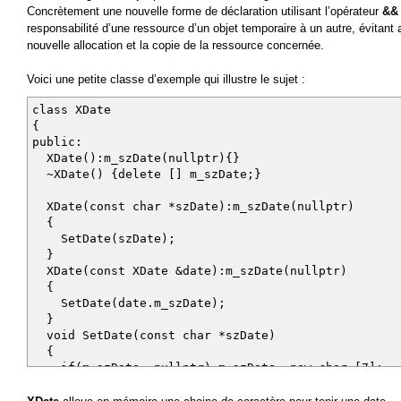
Concrètement une nouvelle forme de déclaration utilisant l’opérateur
&&
responsabilité d’une ressource d’un objet temporaire à un autre, évitant 
nouvelle allocation et la copie de la ressource concernée.
Voici une petite classe d’exemple qui illustre le sujet :
class XDate
{
public:
XDate():m_szDate(nullptr){}
~XDate() {delete [] m_szDate;}
XDate(const char *szDate):m_szDate(nullptr)
{
SetDate(szDate);
}
XDate(const XDate &date):m_szDate(nullptr)
{
SetDate(date.m_szDate);
}
void SetDate(const char *szDate)
{
if(m_szDate==nullptr) m_szDate= new char [7];
strcpy_s(m_szDate,7,szDate);
}