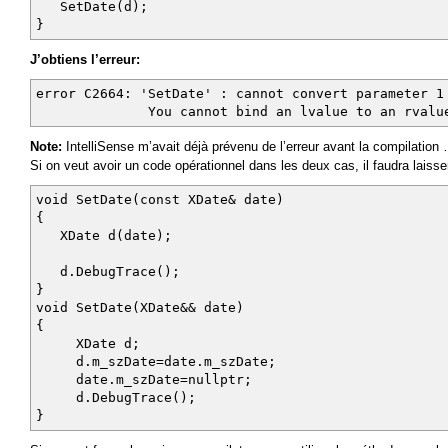
XDate d(date);
SetDate(d);
}
d.DebugTrace();
}
J’obtiens l’erreur:
error C2664: 'SetDate' : cannot convert parameter 1
int main()
You cannot bind an lvalue to an rvalue 
{
SetDate( GetCurrentDay());
Note:
IntelliSense m’avait déjà prévenu de l’erreur avant la compilation
}
Si on veut avoir un code opérationnel dans les deux cas, il faudra laiss
void SetDate(const XDate& date)
{
XDate d(date);
d.DebugTrace();
}
void SetDate(XDate&& date)
{
XDate d;
d.m_szDate=date.m_szDate;
date.m_szDate=nullptr;
d.DebugTrace();
}