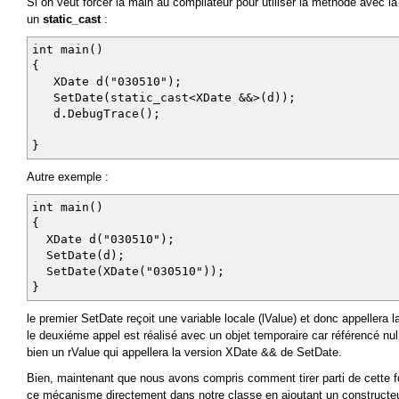
Si on veut forcer la main au compilateur pour utiliser la méthode avec l
un
static_cast
:
int main()
{
XDate d("030510");
SetDate(static_cast<XDate &&>(d));
d.DebugTrace();
}
Autre exemple :
int main()
{
XDate d("030510");
SetDate(d);
SetDate(XDate("030510"));
}
le premier SetDate reçoit une variable locale (lValue) et donc appellera 
le deuxiéme appel est réalisé avec un objet temporaire car référencé nu
bien un rValue qui appellera la version XDate && de SetDate.
Bien, maintenant que nous avons compris comment tirer parti de cette fo
ce mécanisme directement dans notre classe en ajoutant un construct