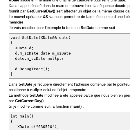
XDate
alloue en mémoire une chaine de caractère pour tenir une date.
const XDate& operator=(const XDate& Src)
Dans l’appel réalisé dans le main on retrouve bien la séquence décrite
{
fournit par
GetCurrentDay()
sert affecter un objet de la même classe d
if(&Src==this) return *this;
Le nouvel opérateur
&&
va nous permettre de faire l’économie d’une libéra
SetDate(Src.m_szDate);
mémoire :
return *this;
Je vais modifier pour l’exemple la fonction
SetDate
comme suit :
}
void SetDate(XDate&& date)
const char *c_str(){return m_szDate;}
{
XDate d;
void DebugTrace()
d.m_szDate=date.m_szDate;
{
date.m_szDate=nullptr;
TRACE("\nDate:%04X ->(%s)",m_szDate,m_szDate==nu
}
d.DebugTrace();
public:
}
char *m_szDate;
};
Dans
SetDate
je récupère directement l’adresse contenue par le pointeur 
positionne à
nullptr
celui de l’objet temporaire.
XDate GetCurrentDay()
La méthode
SetDate
modifiée a été appelée parce que nous bien en prés
{
par
GetCurrentDay()
.
return XDate("030510");
Si je modifie comme suit la fonction
main()
:
}
int main()
void SetDate(const XDate& date)
{
{
XDate d("030510");