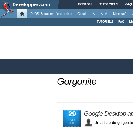
FORUMS
TUTORIELS
FAQ
DI/DSI Solutions d'entreprise
Cloud
IA
ALM
Microsoft
TUTORIELS
FAQ
LI
Gorgonite
29
Google Desktop arr
juin
Un article de gorgon
2007