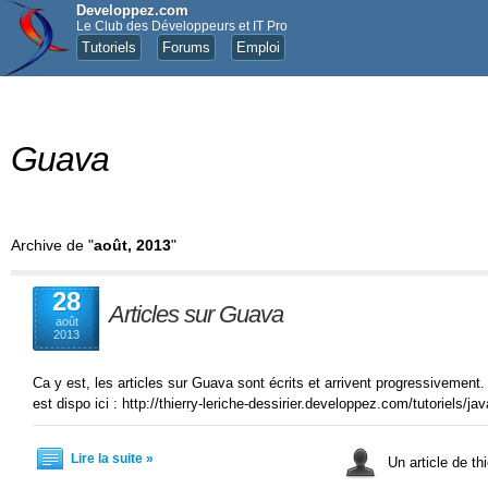
Developpez.com
Le Club des Développeurs et IT Pro
Tutoriels
Forums
Emploi
Guava
Archive de "
août, 2013
"
28
Articles sur Guava
août
2013
Ca y est, les articles sur Guava sont écrits et arrivent progressivement.
est dispo ici : http://thierry-leriche-dessirier.developpez.com/tutoriels/ja
Lire la suite »
Un article de thi