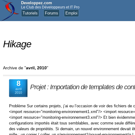
Developpez.com
Le Club des Développeurs et IT Pro
Tutoriels
Forums
Emploi
Hikage
Archive de "
avril, 2010
"
8
Projet : Importation de templates de con
avril
2010
Problème Sur certains projets, j’ai eu l’occasion de voir des fichiers de 
<import resource="monitoring-environnement1.xml"/> <import resource
<import resource="monitoring-environnement3.xml"/> Et bien évidemmen
configurations importés était tous semblables, avec comme seule diffé
des valeurs de propriétés. Si demain, un nouvel environnement devait êt
mille : un copier / coller, un s/environnement1/nouvel-environnement/g 