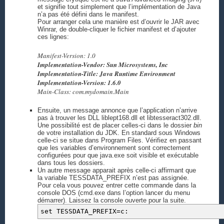
et signifie tout simplement que l’implémentation de Java
n’a pas été défini dans le manifest.
Pour arranger cela une manière est d’ouvrir le JAR avec
Winrar, de double-cliquer le fichier manifest et d’ajouter
ces lignes:
Manifest-Version: 1.0
Implementation-Vendor: Sun Microsystems, Inc
Implementation-Title: Java Runtime Environment
Implementation-Version: 1.6.0
Main-Class: com.mydomain.Main
Ensuite, un message annonce que l’application n’arrive
pas à trouver les DLL liblept168.dll et libtesseract302.dll.
Une possibilité est de placer celles-ci dans le dossier
bin
de votre installation du JDK. En standard sous Windows
celle-ci se situe dans Program Files. Vérifiez en passant
que les variables d’environnement sont correctement
configurées pour que java.exe soit visible et exécutable
dans tous les dossiers.
Un autre message apparait après celle-ci affirmant que
la variable TESSDATA_PREFIX n’est pas assignée.
Pour cela vous pouvez entrer cette commande dans la
console DOS (cmd.exe dans l’option lancer du menu
démarrer). Laissez la console ouverte pour la suite.
set TESSDATA_PREFIX=c: