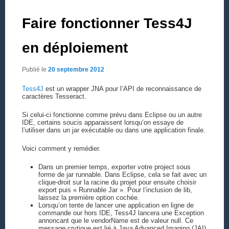
Faire fonctionner Tess4J
en déploiement
Publié le
20 septembre 2012
Tess4J
est un wrapper JNA pour l’API de reconnaissance de
caractères Tesseract.
Si celui-ci fonctionne comme prévu dans Eclipse ou un autre
IDE, certains soucis apparaissent lorsqu’on essaye de
l’utiliser dans un jar exécutable ou dans une application finale.
Voici comment y remédier.
Dans un premier temps, exporter votre project sous
forme de jar runnable. Dans Eclipse, cela se fait avec un
clique-droit sur la racine du projet pour ensuite choisir
export puis « Runnable Jar ». Pour l’inclusion de lib,
laissez la première option cochée.
Lorsqu’on tente de lancer une application en ligne de
commande our hors IDE, Tess4J lancera une Exception
annoncant que le vendorName est de valeur null. Ce
message crytique est lié à Java Advanced Imaging (JAI)