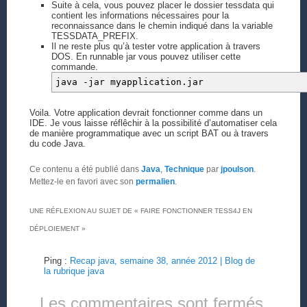
Suite à cela, vous pouvez placer le dossier tessdata qui
contient les informations nécessaires pour la
reconnaissance dans le chemin indiqué dans la variable
TESSDATA_PREFIX.
Il ne reste plus qu’à tester votre application à travers
DOS. En runnable jar vous pouvez utiliser cette
commande.
java -jar myapplication.jar
Voila. Votre application devrait fonctionner comme dans un
IDE. Je vous laisse réflêchir à la possibilité d’automatiser cela
de manière programmatique avec un script BAT ou à travers
du code Java.
Ce contenu a été publié dans
Java
,
Technique
par
jpoulson
.
Mettez-le en favori avec son
permalien
.
UNE RÉFLEXION AU SUJET DE «
FAIRE FONCTIONNER TESS4J EN
DÉPLOIEMENT
»
Ping :
Recap java, semaine 38, année 2012 | Blog de
la rubrique java
Les commentaires sont fermés.