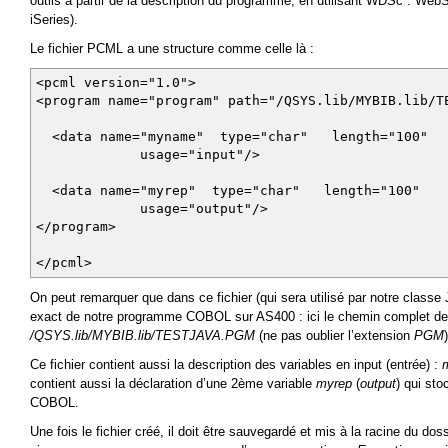
outils à partir de la description du programme, en utilisant WDSc : Web
iSeries).
** --------------------------
** - LINKAGE --> R E C E P T
Le fichier PCML a une structure comme celle là :
** --------------------------
LINKAGE SECTION.
<pcml version="1.0">
*****************
<program name="program" path="/QSYS.lib/MYBIB.lib/T
01 NAME PIC X(100).
<data name="myname" type="char" length="100"
01 REP PIC X(100).
usage="input"/>
** ===========================================
<data name="myrep" type="char" length="100"
** --------------- PROCEDURE DIVISION -----
usage="output"/>
** ===========================================
</program>
PROCEDURE DIVISION USING NAME REP.
</pcml>
DEBUT-PROGRAMME.
*****************
On peut remarquer que dans ce fichier (qui sera utilisé par notre classe
*
exact de notre programme COBOL sur AS400 : ici le chemin complet d
/QSYS.lib/MYBIB.lib/TESTJAVA.PGM
(ne pas oublier l’extension
PGM
)
STRING "HELLO " DELIMITED BY SIZE
NAME DELIMITED BY SPACE
Ce fichier contient aussi la description des variables en input (entrée) :
INTO REP.
contient aussi la déclaration d’une 2ème variable
myrep
(
output
) qui st
*
COBOL.
FIN-PROGRAMME.
Une fois le fichier créé, il doit être sauvegardé et mis à la racine du dos
***************