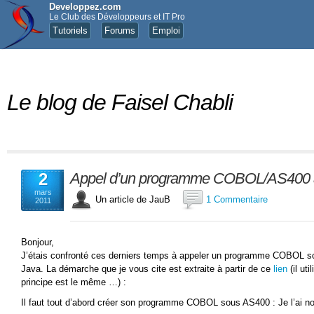
Developpez.com
Le Club des Développeurs et IT Pro
Tutoriels
Forums
Emploi
Le blog de Faisel Chabli
2
Appel d’un programme COBOL/AS400 à 
mars
Un article de JauB
1 Commentaire
2011
Bonjour,
J’étais confronté ces derniers temps à appeler un programme COBOL sou
Java. La démarche que je vous cite est extraite à partir de ce
lien
(il ut
principe est le même …) :
Il faut tout d’abord créer son programme COBOL sous AS400 : Je l’ai