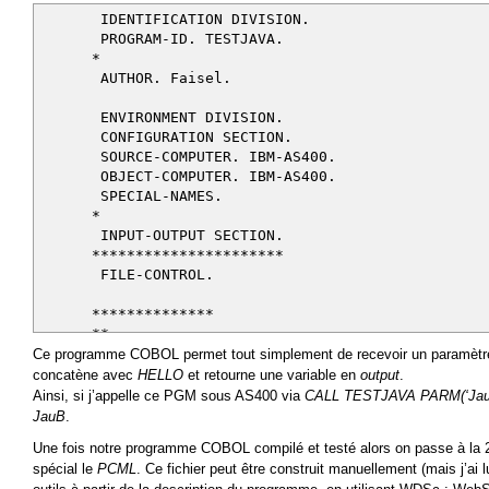
IDENTIFICATION DIVISION.
PROGRAM-ID. TESTJAVA.
*
AUTHOR. Faisel.
ENVIRONMENT DIVISION.
CONFIGURATION SECTION.
SOURCE-COMPUTER. IBM-AS400.
OBJECT-COMPUTER. IBM-AS400.
SPECIAL-NAMES.
*
INPUT-OUTPUT SECTION.
**********************
FILE-CONTROL.
**************
** ----------------------------------------
** ---------- DATA DIVISION --------
Ce programme COBOL permet tout simplement de recevoir un paramèt
** ----------------------------------------
concatène avec
HELLO
et retourne une variable en
output
.
DATA DIVISION.
Ainsi, si j’appelle ce PGM sous AS400 via
CALL TESTJAVA PARM(‘Jau
FILE SECTION.
JauB
.
** -----------------------------------------
Une fois notre programme COBOL compilé et testé alors on passe à la 2è
** ---------- WORKING STORAGE -------
spécial le
PCML
. Ce fichier peut être construit manuellement (mais j’ai 
** -----------------------------------------