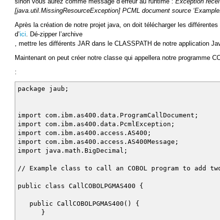
sinon vous aurez comme message d’erreur au runtime :
Exception recei
EXIT PROGRAM.
[java.util.MissingResourceException] PCML document source ‘Exampl
Après la création de notre projet java, on doit télécharger les différente
d’
ici
. Dé-zipper l’archive
, mettre les différents JAR dans le CLASSPATH de notre application Ja
Maintenant on peut créer notre classe qui appellera notre programme 
:
package jaub;
import com.ibm.as400.data.ProgramCallDocument;
import com.ibm.as400.data.PcmlException;
import com.ibm.as400.access.AS400;
import com.ibm.as400.access.AS400Message;
import java.math.BigDecimal;
// Example class to call an COBOL program to add tw
public class CallCOBOLPGMAS400 {
public CallCOBOLPGMAS400() {
}