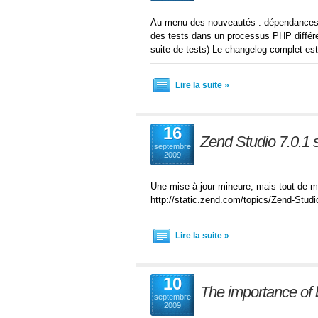
Au menu des nouveautés : dépendances int
des tests dans un processus PHP différen
suite de tests) Le changelog complet est 
Lire la suite »
16
Zend Studio 7.0.1 s
septembre
2009
Une mise à jour mineure, mais tout de 
http://static.zend.com/topics/Zend-Stud
Lire la suite »
10
The importance of 
septembre
2009