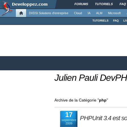
FORUMS
TUTORIELS
FAQ
DI/DSI Solutions d'entreprise
Cloud
IA
ALM
Microsoft
TUTORIELS
FAQ
LI
Julien Pauli DevPH
Archive de la Catégorie "
php
"
17
PHPUnit 3.4 est sor
septembre
2009