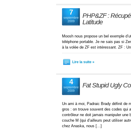
7
PHP&ZF : Récupérer
septembre
Latitude
2009
Moosh nous propose un bel exemple d’uti
téléphone portable. Je ne sais pas si Ze
à la volée de ZF est intéressant. ZF : U
Lire la suite »
4
Fat Stupid Ugly Con
septembre
2009
Un ami à moi, Padraic Brady définit de m
gros : on trouve souvent des codes qui at
contrôleur ne doit jamais manipuler une
couche M (qui d’ailleurs peut utiliser a
chez Anaska, nous […]