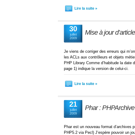
Lire la suite »
30
Mise à jour d’articl
juillet
2009
Je viens de corriger des erreurs qui m’on
les ACLs aux contrôleurs et objets métier
PHP Library Comme d’habitude la date de mi
page 1) indique la version de celui-ci.
Lire la suite »
21
Phar : PHPArchive
juillet
2009
Phar est un nouveau format d’archives p
PHP5.2 via Pecl) J’espère pouvoir un jour