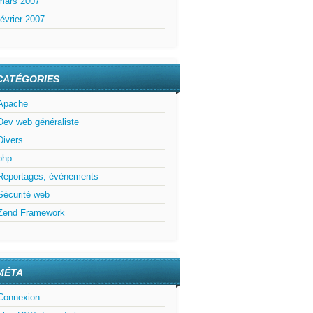
mars 2007
février 2007
CATÉGORIES
Apache
Dev web généraliste
Divers
php
Reportages, évènements
Sécurité web
Zend Framework
MÉTA
Connexion