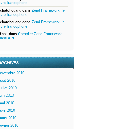
livre francophone !
tchatchouang
dans
Zend Framework, le
livre francophone !
tchatchouang
dans
Zend Framework, le
livre francophone !
djnos
dans
Compiler Zend Framework
dans APC
ARCHIVES
novembre 2010
août 2010
juillet 2010
juin 2010
mai 2010
avril 2010
mars 2010
février 2010