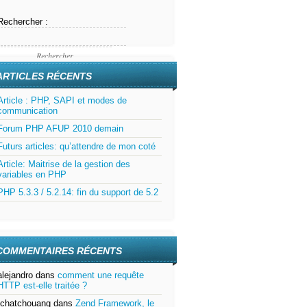
Rechercher :
ARTICLES RÉCENTS
Article : PHP, SAPI et modes de
communication
Forum PHP AFUP 2010 demain
Futurs articles: qu’attendre de mon coté
Article: Maitrise de la gestion des
variables en PHP
PHP 5.3.3 / 5.2.14: fin du support de 5.2
COMMENTAIRES RÉCENTS
alejandro
dans
comment une requête
HTTP est-elle traitée ?
tchatchouang
dans
Zend Framework, le