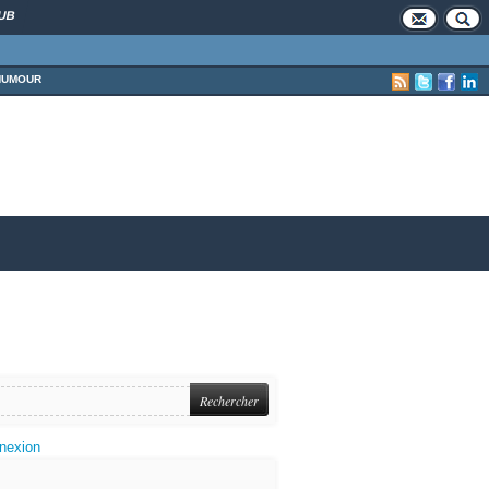
UB
HUMOUR
nexion