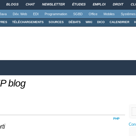
BLOGS
CHAT
NEWSLETTER
ÉTUDES
EMPLOI
DROIT
CL
Java
Dév. Web
EDI
Programmation
SGBD
Office
Mobiles
Systèmes
VRES
TÉLÉCHARGEMENTS
SOURCES
DÉBATS
WIKI
DICO
CALENDRIER
P blog
PHP
Con
ti