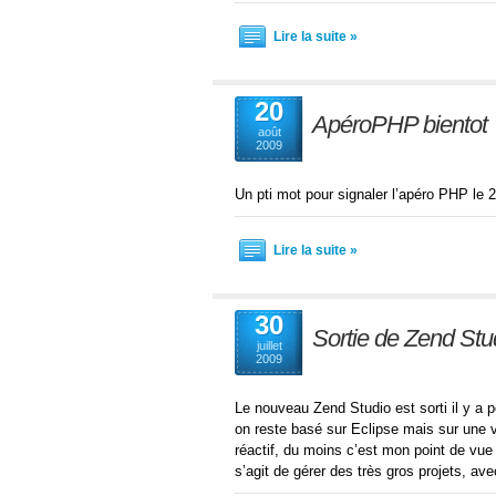
Lire la suite »
20
ApéroPHP bientot
août
2009
Un pti mot pour signaler l’apéro PHP le 2
Lire la suite »
30
Sortie de Zend Stu
juillet
2009
Le nouveau Zend Studio est sorti il y a p
on reste basé sur Eclipse mais sur une v
réactif, du moins c’est mon point de vue (
s’agit de gérer des très gros projets, av