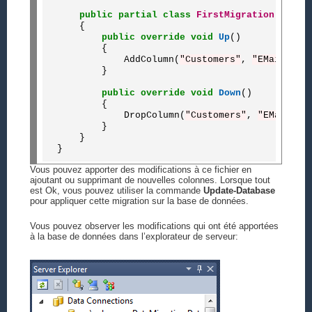
public
partial
class
FirstMigration
 : DbMi
    {

public
override
void
Up
()

        {

            AddColumn(
"Customers"
, 
"EMail"
, c
        }

public
override
void
Down
()

        {

            DropColumn(
"Customers"
, 
"EMail"
);

        }

    }

Vous pouvez apporter des modifications à ce fichier en
ajoutant ou supprimant de nouvelles colonnes. Lorsque tout
est Ok, vous pouvez utiliser la commande
Update-Database
pour appliquer cette migration sur la base de données.
Vous pouvez observer les modifications qui ont été apportées
à la base de données dans l’explorateur de serveur: