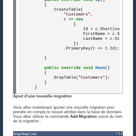
        {

            CreateTable(

"Customers"
,

                c => 
new
                    {

                        Id = c.Short(nullable
                        FirstName = c.String()
                        LastName = c.String(),
                    })

                .PrimaryKey(t => t.Id);

        }

public
override
void
Down
()

        {

            DropTable(
"Customers"
);

        }

Ajout d’une nouvelle migration
Vous allez maintenant ajouter une nouvelle migration pour
prendre en compte le nouvel attribut dans la base de données.
Vous allez utiliser la commande
Add-Migration
suivie du nom
de la migration :