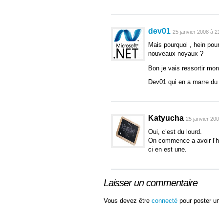
dev01
25 janvier 2008 à 2
Mais pourquoi , hein pour
nouveaux noyaux ?
Bon je vais ressortir mo
Dev01 qui en a marre du 
Katyucha
25 janvier 20
Oui, c’est du lourd.
On commence a avoir l’ha
ci en est une.
Laisser un commentaire
Vous devez être
connecté
pour poster u