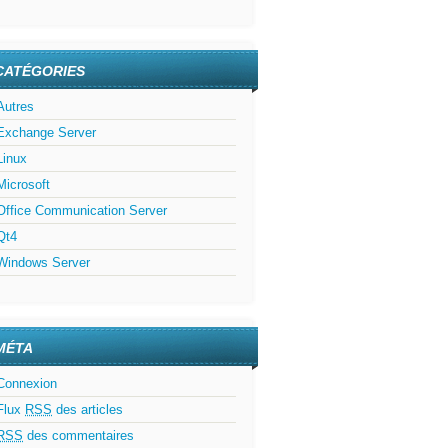
CATÉGORIES
Autres
Exchange Server
Linux
Microsoft
Office Communication Server
Qt4
Windows Server
MÉTA
Connexion
Flux
RSS
des articles
RSS
des commentaires