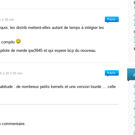
1 h 38 min
quoi, les distrib mettent-elles autant de temps à intégrer les
n compilo
pilote de merde ipw3945 et qui espere bcp du nouveau.
08 à 20 h 05 min
bitude : de nombreux petits kernels et une version lourde … celle
n commentaire.