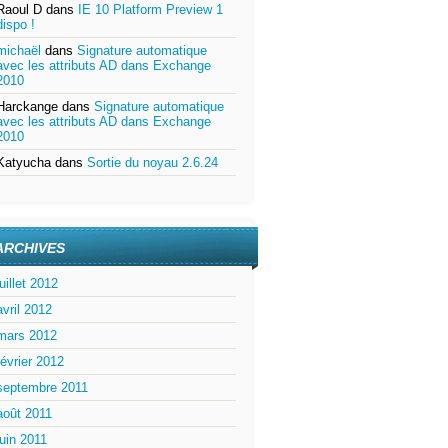
Raoul D
dans
IE 10 Platform Preview 1
dispo !
michaël
dans
Signature automatique
avec les attributs AD dans Exchange
2010
Harckange
dans
Signature automatique
avec les attributs AD dans Exchange
2010
Katyucha
dans
Sortie du noyau 2.6.24
ARCHIVES
juillet 2012
avril 2012
mars 2012
février 2012
septembre 2011
août 2011
juin 2011