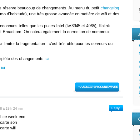
nous réserve beaucoup de changements. Au menu du petit
changelog
3mo d’habitude), une très grosse avancée en matière de wifi et des
connues telles que les puces Intel (Iwl3945 et 4965), Ralink
 et Broadcom. On notera également la correction de nombreux
limiter la fragmentation : c’est très utile pour les serveurs qui
complète des changements
ici
.
ici
.
+ AJOUTER UN COMMENTAIRE
08 à 19 h 24 min
el ce week end :
carte son
arte wifi