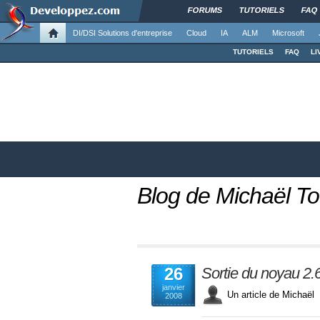
FORUMS
TUTORIELS
FAQ
DI/DSI Solutions d'entreprise
Cloud
IA
ALM
Microsoft
TUTORIELS
FAQ
LI
Blog de Michaël T
26
Sortie du noyau 2.
janvier
Un article de Micha
2008