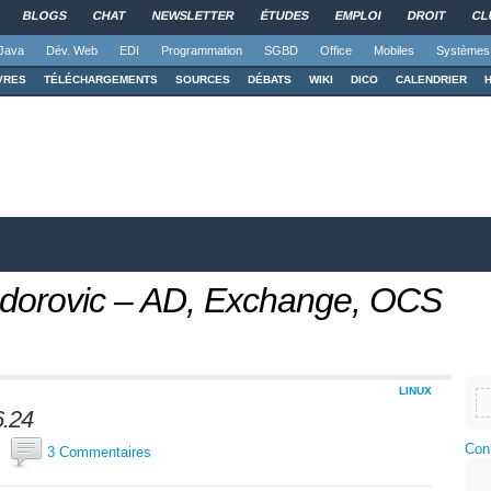
BLOGS
CHAT
NEWSLETTER
ÉTUDES
EMPLOI
DROIT
CL
Java
Dév. Web
EDI
Programmation
SGBD
Office
Mobiles
Systèmes
VRES
TÉLÉCHARGEMENTS
SOURCES
DÉBATS
WIKI
DICO
CALENDRIER
odorovic – AD, Exchange, OCS
LINUX
6.24
Con
ël
3 Commentaires