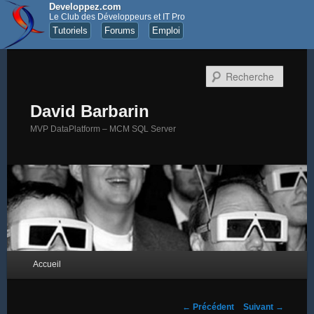
Developpez.com
Le Club des Développeurs et IT Pro
Tutoriels
Forums
Emploi
Recher
David Barbarin
MVP DataPlatform – MCM SQL Server
Menu principal
Accueil
Aller au contenu principal
Aller au contenu secondaire
Navigation des articles
←
Précédent
Suivant
→