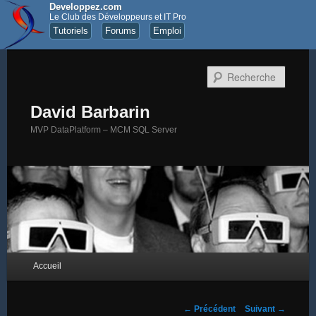
Developpez.com
Le Club des Développeurs et IT Pro
Tutoriels
Forums
Emploi
Recher
David Barbarin
MVP DataPlatform – MCM SQL Server
Menu principal
Accueil
Aller au contenu principal
Aller au contenu secondaire
Navigation des articles
←
Précédent
Suivant
→