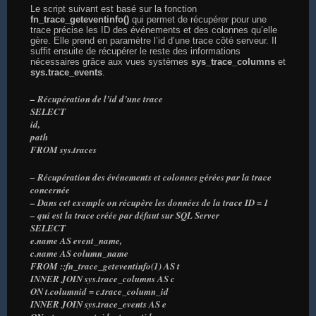
Le script suivant est basé sur la fonction
fn_trace_geteventinfo()
qui permet de récupérer pour une
trace précise les ID des événements et des colonnes qu’elle
gère. Elle prend en paramètre l’id d’une trace côté serveur. Il
suffit ensuite de récupérer le reste des informations
nécessaires grâce aux vues systèmes
sys_trace_columns
et
sys.trace_events
.
– Récupération de l’id d’une trace
SELECT
id,
path
FROM sys.traces
– Récupération des événements et colonnes gérées par la trace
concernée
– Dans cet exemple on récupère les données de la trace ID = 1
– qui est la trace créée par défaut sur SQL Server
SELECT
e.name AS event_name,
c.name AS column_name
FROM ::fn_trace_geteventinfo(1) AS t
INNER JOIN sys.trace_columns AS c
ON t.columnid = c.trace_column_id
INNER JOIN sys.trace_events AS e