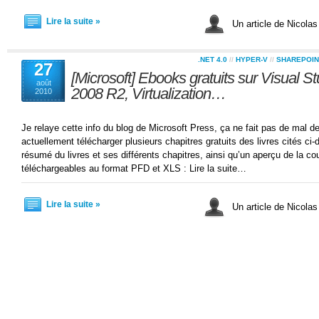
Lire la suite »
Un article de Nicolas
.NET 4.0
//
HYPER-V
//
SHAREPOIN
27
[Microsoft] Ebooks gratuits sur Visual 
août
2008 R2, Virtualization…
2010
Je relaye cette info du blog de Microsoft Press, ça ne fait pas de mal 
actuellement télécharger plusieurs chapitres gratuits des livres cités ci
résumé du livres et ses différents chapitres, ainsi qu’un aperçu de la co
téléchargeables au format PFD et XLS : Lire la suite…
Lire la suite »
Un article de Nicolas