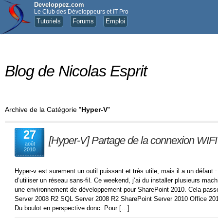
Developpez.com
Le Club des Développeurs et IT Pro
Tutoriels
Forums
Emploi
Blog de Nicolas Esprit
Archive de la Catégorie "
Hyper-V
"
27
[Hyper-V] Partage de la connexion WIFI
août
2010
Hyper-v est surement un outil puissant et très utile, mais il a un défaut : i
d’utiliser un réseau sans-fil. Ce weekend, j’ai du installer plusieurs mach
une environnement de développement pour SharePoint 2010. Cela passe p
Server 2008 R2 SQL Server 2008 R2 SharePoint Server 2010 Office 201
Du boulot en perspective donc. Pour […]