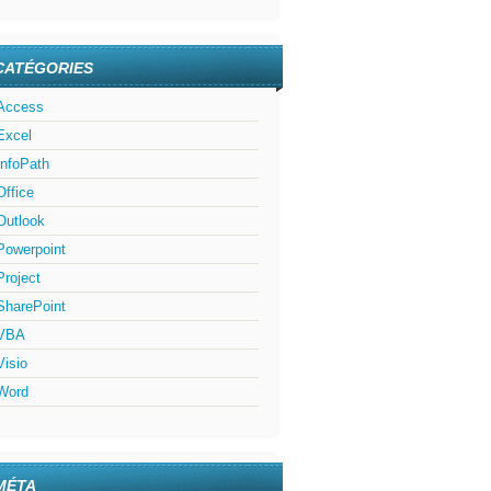
CATÉGORIES
Access
Excel
InfoPath
Office
Outlook
Powerpoint
Project
SharePoint
VBA
Visio
Word
MÉTA