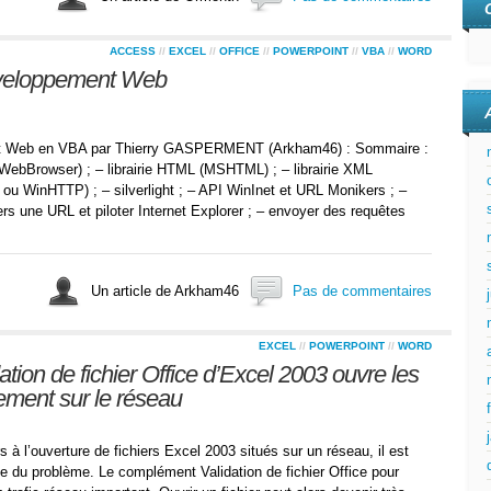
ACCESS
//
EXCEL
//
OFFICE
//
POWERPOINT
//
VBA
//
WORD
développement Web
ment Web en VBA par Thierry GASPERMENT (Arkham46) : Sommaire :
et WebBrowser) ; – librairie HTML (MSHTML) ; – librairie XML
WinHTTP) ; – silverlight ; – API WinInet et URL Monikers ; –
s une URL et piloter Internet Explorer ; – envoyer des requêtes
Un article de Arkham46
Pas de commentaires
EXCEL
//
POWERPOINT
//
WORD
tion de fichier Office d’Excel 2003 ouvre les
ement sur le réseau
à l’ouverture de fichiers Excel 2003 situés sur un réseau, il est
ine du problème. Le complément Validation de fichier Office pour