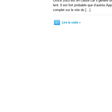
Office 2003 est en cause car il génère un 
lent. Il est fort probable que d’autres Ap
complet sur le site du […]
Lire la suite »