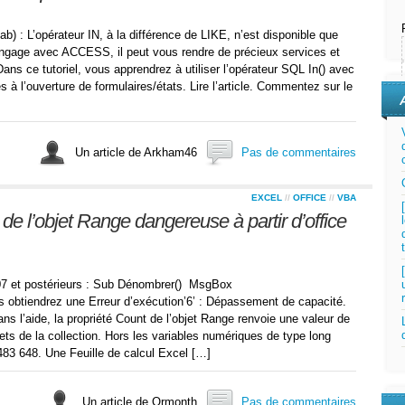
b) : L’opérateur IN, à la différence de LIKE, n’est disponible que
langage avec ACCESS, il peut vous rendre de précieux services et
ans ce tutoriel, vous apprendrez à utiliser l’opérateur SQL In() avec
es à l’ouverture de formulaires/états. Lire l’article. Commentez sur le
Un article de Arkham46
Pas de commentaires
EXCEL
//
OFFICE
//
VBA
de l’objet Range dangereuse à partir d’office
07 et postérieurs : Sub Dénombrer() MsgBox
 obtiendrez une Erreur d’exécution’6’ : Dépassement de capacité.
 l’aide, la propriété Count de l’objet Range renvoie une valeur de
ets de la collection. Hors les variables numériques de type long
 483 648. Une Feuille de calcul Excel […]
Un article de Ormonth
Pas de commentaires