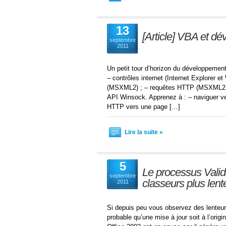
13
[Article] VBA et 
septembre
2011
Un petit tour d’horizon du développe
– contrôles internet (Internet Explorer 
(MSXML2) ; – requêtes HTTP (MSXML2 ou 
API Winsock. Apprenez à : – naviguer ver
HTTP vers une page […]
Lire la suite »
5
Le processus Valida
septembre
classeurs plus lent
2011
Si depuis peu vous observez des lenteurs 
probable qu’une mise à jour soit à l’orig