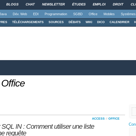
BLOGS
CHAT
NEWSLETTER
ÉTUDES
EMPLOI
DROIT
CL
Java
Dév. Web
EDI
Programmation
SGBD
Office
Mobiles
Systèmes
VRES
TÉLÉCHARGEMENTS
SOURCES
DÉBATS
WIKI
DICO
CALENDRIER
 Office
ACCESS
//
OFFICE
Con
ur SQL IN : Comment utiliser une liste
ne requête