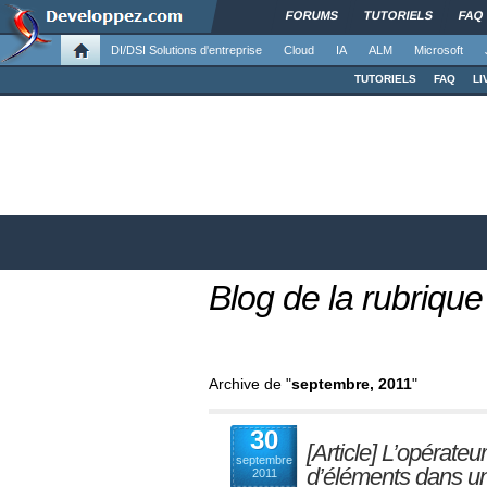
FORUMS
TUTORIELS
FAQ
DI/DSI Solutions d'entreprise
Cloud
IA
ALM
Microsoft
TUTORIELS
FAQ
LI
Blog de la rubrique
Archive de "
septembre, 2011
"
30
[Article] L’opérate
septembre
d’éléments dans u
2011