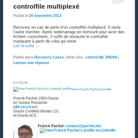
controlfile multiplexé
Publié le
20 novembre 2013
Recovery en cas de perte d’un controlfile multiplexé. Il reste
l’autre membre. Après redémarrage en nomount pour avoir des
fichiers consistents, il suffit de restaurer le controlfile
manquant à partir de celui qui reste.
Lire la suite
→
Publié dans
Recovery Cases
|
Mots-clés :
control file
,
RMAN
|
Laisser une réponse
AUTEUR
View Franck Pachot's profile
Franck Pachot, DBA Oracle
en Suisse Romande
(
dbi services
).
Oracle Certified Master 12
c
et Oracle ACE
Franck Pachot:
contact@pachot.net