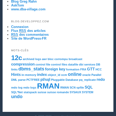
Blog Greg Rahn
AskTom
www.dba-village.com
BLOG.DEVELOPPEZ.COM
Connexion
Flux
RSS
des articles
RSS
des commentaires
Site de WordPress-FR
MOTS-CLÉS
12c
archived logs
awr
bloc corrompu
broadcast
compression
control file
control files
datafile
dbi services
DB
dbms_stats
foreign key
GTT
links
formation
FRA
HCC
online
Hints
index
in-memory
object_id
ocm
oracle
Parallel
pl/sql
redo
DML
parse
PCTFREE
Pluggable Database
pq_replicate
RMAN
SQL
redo log
redo logs
RMAN
SCN
spfile
SQL*Net
statspack
suisse
suisse romande
SYSAUX
SYSTEM
undo