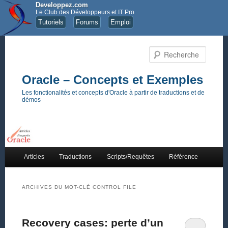
Developpez.com
Le Club des Développeurs et IT Pro
Tutoriels
Forums
Emploi
Recher
Oracle – Concepts et Exemples
Les fonctionalités et concepts d'Oracle à partir de traductions et de
démos
Menu principal
Articles
Traductions
Scripts/Requêtes
Référence
Aller au contenu principal
Aller au contenu secondaire
ARCHIVES DU MOT-CLÉ
CONTROL FILE
Recovery cases: perte d’un