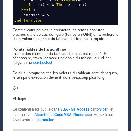
If
a(i) < x
Then
x = a(i)
Next
i
FindMini = x
End
Function
Comme vous pouvez le constater, les temps sont très
proches dans ce cas de figure (temps en
O
(N)) et la recherche
de la valeur maximale du tableau est tout aussi rapide…
Points faibles de l’algorithme
L’ordre des éléments du tableau d’origine est modifié. Si
nécessaire, travailler avec une copie du tableau ou utiliser
l’algorithme
quickselect
.
De plus, lorsque toutes les valeurs du tableau sont identiques,
le temps d’exécution devient alors beaucoup plus long.
@+
Philippe
Ce contenu a été publié dans
VBA - Ms Access
par
philben
, et
marqué avec
Algorithme
,
Code VBA
,
Numérique
. Mettez-le en
favori avec son
permalien
.