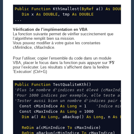
Public
Function
KthSmallest(
ByRef
a()
As
DOUBLE
,
Dim
x
As
DOUBLE
, tmp
As
DOUBLE
...
Vérification de l’implémentation en VBA
La fonction suivante permet de vérifier succinctement que
l’algorithme remplit bien sa mission.
Vous pouvez modifier à votre guise les constantes
cMinIndice, cMaxIndice.
Pour l’utiliser, copier l’ensemble du code dans un module
VBA, placer le focus dans la fonction puis appuyer sur ‘
F5
‘
pour l’exécuter. Les résultats s’affichent dans la fenêtre
‘Exécution’ (Ctrl+G)
Public
Function
TestQualiteKth()
'Plus le nombre d'indices est élevé (cMaxIndice -
'Pour 1000 indices par exemple, elle teste alors 
'Tester aussi bien un nombre d'indices pair et im
Const cMinIndice
As
Long
= 1
'Indice mini du
Const cMaxIndice
As
Long
= 1000
Dim
a()
As
Long
, aBackup()
As
Long
, n
As
Long
,
ReDim
a(cMinIndice
To
cMaxIndice)
ReDim
aBackup(cMinIndice
To
cMaxIndice)