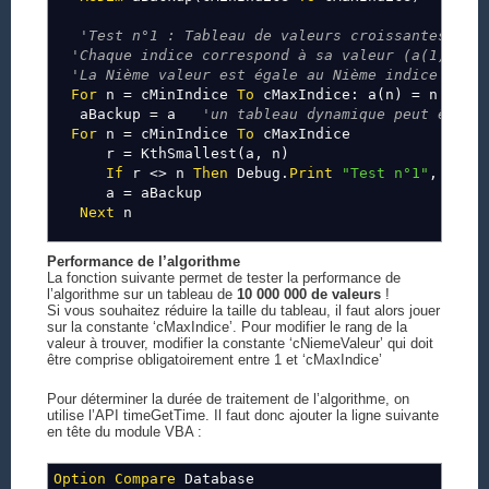
'Test n°1 : Tableau de valeurs croissantes
'Chaque indice correspond à sa valeur (a(1)=1, 
'La Nième valeur est égale au Nième indice
For
n = cMinIndice
To
cMaxIndice: a(n) = n:
Nex
aBackup = a
'un tableau dynamique peut être 
For
n = cMinIndice
To
cMaxIndice
r = KthSmallest(a, n)
If
r <> n
Then
Debug.
Print
"Test n°1"
,
"Err
a = aBackup
Next
n
'Test n°2 : Tableau de valeurs décroissantes
Performance de l’algorithme
'Chaque indice correspond à sa valeur opposée (
La fonction suivante permet de tester la performance de
'La Nième valeur est égale au Nième indice
l’algorithme sur un tableau de
10 000 000 de valeurs
!
Si vous souhaitez réduire la taille du tableau, il faut alors jouer
For
n = cMinIndice
To
cMaxIndice: a(n) = cMaxIn
sur la constante ‘cMaxIndice’. Pour modifier le rang de la
aBackup = a
valeur à trouver, modifier la constante ‘cNiemeValeur’ qui doit
For
n = cMinIndice
To
cMaxIndice
être comprise obligatoirement entre 1 et ‘cMaxIndice’
r = KthSmallest(a, n)
If
r <> n
Then
Debug.
Print
"Test n°2"
,
"Err
Pour déterminer la durée de traitement de l’algorithme, on
a = aBackup
utilise l’API timeGetTime. Il faut donc ajouter la ligne suivante
Next
n
en tête du module VBA :
'Test n°3 : Tableau de valeurs identiques sauf
Option
Compare
Database
'Toutes les valeurs sauf une (=1) sont égales à