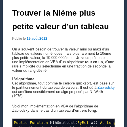
Trouver la Nième plus
petite valeur d’un tableau
Publié le
19 août 2012
On a souvent besoin de trouver la valeur mini ou maxi d’un
tableau de valeurs numériques mais plus rarement la 10ème
plus petite valeur, la 10 000 000ème… Je vous présente ici
une implémentation en VBA d’un algorithme
tout en un
, d’une
rare simplicité qui sélectionne en une fraction de seconde la
valeur du rang désiré.
L’algorithme
Cet algorithme, tout comme le célèbre quicksort, est basé sur
le partitionnement du tableau de valeurs. Il est dû à
Zabrodsky
qui améliora sensiblement un algo proposé par N. Wirth
(1976).
Voici mon implémentation en VBA de l’algorithme de
Zabrodsky dans le cas d’un tableau
d’entiers long
:
Public
Function
KthSmallest(
ByRef
a()
As
Long
,
By