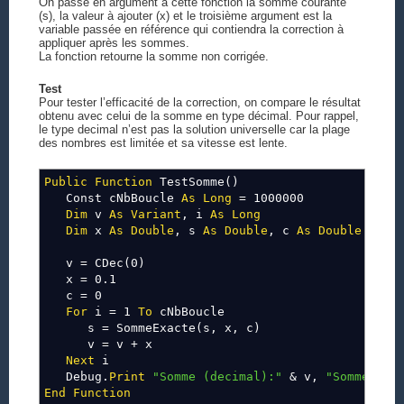
On passe en argument à cette fonction la somme courante
(s), la valeur à ajouter (x) et le troisième argument est la
variable passée en référence qui contiendra la correction à
appliquer après les sommes.
La fonction retourne la somme non corrigée.
Test
Pour tester l’efficacité de la correction, on compare le résultat
obtenu avec celui de la somme en type décimal. Pour rappel,
le type decimal n’est pas la solution universelle car la plage
des nombres est limitée et sa vitesse est lente.
Public
Function
TestSomme()
Const cNbBoucle
As
Long
= 1000000
Dim
v
As
Variant
, i
As
Long
Dim
x
As
Double
, s
As
Double
, c
As
Double
v = CDec(0)
x = 0.1
c = 0
For
i = 1
To
cNbBoucle
s = SommeExacte(s, x, c)
v = v + x
Next
i
Debug.
Print
"Somme (decimal):"
& v,
"Somme:"
&
End
Function