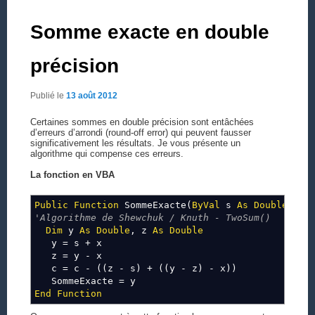
Somme exacte en double
précision
Publié le
13 août 2012
Certaines sommes en double précision sont entâchées
d’erreurs d’arrondi (round-off error) qui peuvent fausser
significativement les résultats. Je vous présente un
algorithme qui compense ces erreurs.
La fonction en VBA
Public
Function
SommeExacte(
ByVal
s
As
Double
,
By
'Algorithme de Shewchuk / Knuth - TwoSum()
Dim
y
As
Double
, z
As
Double
y = s + x
z = y - x
c = c - ((z - s) + ((y - z) - x))
SommeExacte = y
End
Function