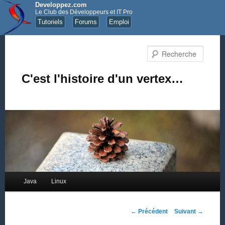
Developpez.com
Le Club des Développeurs et IT Pro
Tutoriels
Forums
Emploi
Recher
C'est l'histoire d'un vertex…
Menu principal
Java
Linux
Aller au contenu principal
Aller au contenu secondaire
Navigation des articles
←
Précédent
Suivant
→