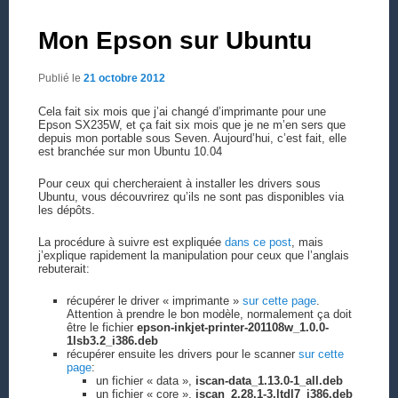
Mon Epson sur Ubuntu
Publié le
21 octobre 2012
Cela fait six mois que j’ai changé d’imprimante pour une
Epson SX235W, et ça fait six mois que je ne m’en sers que
depuis mon portable sous Seven. Aujourd’hui, c’est fait, elle
est branchée sur mon Ubuntu 10.04
Pour ceux qui chercheraient à installer les drivers sous
Ubuntu, vous découvrirez qu’ils ne sont pas disponibles via
les dépôts.
La procédure à suivre est expliquée
dans ce post
, mais
j’explique rapidement la manipulation pour ceux que l’anglais
rebuterait:
récupérer le driver « imprimante »
sur cette page
.
Attention à prendre le bon modèle, normalement ça doit
être le fichier
epson-inkjet-printer-201108w_1.0.0-
1lsb3.2_i386.deb
récupérer ensuite les drivers pour le scanner
sur cette
page
:
un fichier « data »,
iscan-data_1.13.0-1_all.deb
un fichier « core »,
iscan_2.28.1-3.ltdl7_i386.deb