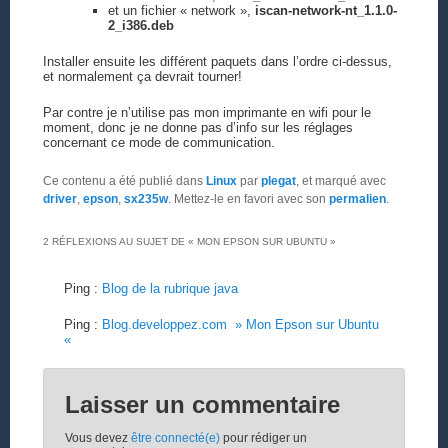
et un fichier « network »,
iscan-network-nt_1.1.0-
2_i386.deb
Installer ensuite les différent paquets dans l’ordre ci-dessus,
et normalement ça devrait tourner!
Par contre je n’utilise pas mon imprimante en wifi pour le
moment, donc je ne donne pas d’info sur les réglages
concernant ce mode de communication.
Ce contenu a été publié dans
Linux
par
plegat
, et marqué avec
driver
,
epson
,
sx235w
. Mettez-le en favori avec son
permalien
.
2 RÉFLEXIONS AU SUJET DE «
MON EPSON SUR UBUNTU
»
Ping :
Blog de la rubrique java
Ping :
Blog.developpez.com » Mon Epson sur Ubuntu
«
Laisser un commentaire
Vous devez
être connecté(e)
pour rédiger un