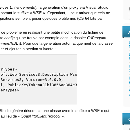
vices Enhancements
), la génération d’un proxy via Visual Studio
e portant le suffixe « WSE ». Cependant, il peut arriver que cela ne
igurations semblent poser quelques problèmes (OS 64 bits par
 ce problème en réalisant une petite modification du fichier de
xe.config
qui se trouve par exemple dans le dossier
C:\Program
Common7\IDE\
). Pour que la génération automatiquement de la classe
er et ajouter la section suivante :
rTypes>
b.Services3.Description.WseExtensionImporter,
es3, Version=3.0.0.0,
icKeyToken=31bf3856ad364e35" />
erTypes>
 Studio génère désormais une classe avec le suffixe « WSE » qui
 au lieu de «
SoapHttpClientProtocol
».