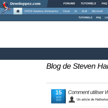
FORUMS
TUTORIELS
FAQ
DI/DSI Solutions d'entreprise
Cloud
IA
ALM
Microsoft
TUTORIELS
FAQ
LI
Blog de Steven H
15
Comment utiliser W
août
Un article de Hathor
2011