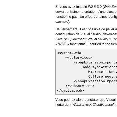
Si vous avez installé WSE 3.0 (
Web Ser
devrait entrainer la création d’une class
fonctionne pas. En effet, certaines conf
exemple).
Heureusement, il est possible de palier à
configuration de Visual Studio (
devenv.e
Files (x86)\Microsoft Visual Studio 8\
« WSE » fonctionne, il faut éditer ce fichi
<system.web>
<webServices>
<soapExtensionImporte
<add type="Microsoft.We
Microsoft.Web.Servic
Culture=neutral, Publ
</soapExtensionImport
</webServices>
</system.web>
Vous pourrez alors constater que Visual
hérite de «
WebServicesClientProtocol
»