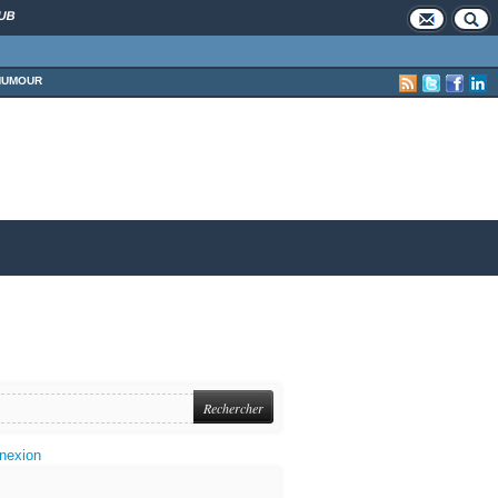
UB
HUMOUR
nexion