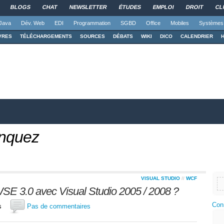
BLOGS
CHAT
NEWSLETTER
ÉTUDES
EMPLOI
DROIT
CL
Java
Dév. Web
EDI
Programmation
SGBD
Office
Mobiles
Systèmes
VRES
TÉLÉCHARGEMENTS
SOURCES
DÉBATS
WIKI
DICO
CALENDRIER
anquez
VISUAL STUDIO
//
WCF
SE 3.0 avec Visual Studio 2005 / 2008 ?
Con
tos
Pas de commentaires