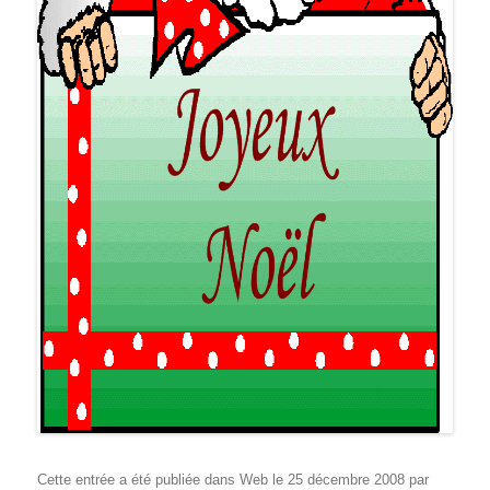
Cette entrée a été publiée dans
Web
le
25 décembre 2008
par