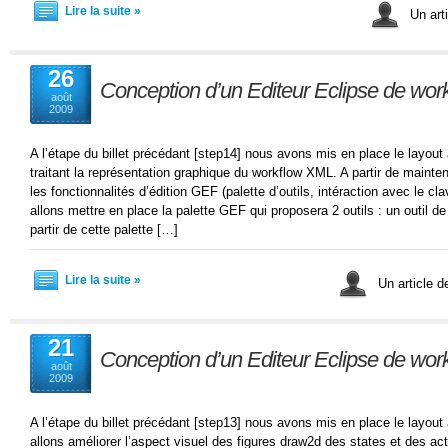
Lire la suite »
Un arti
26
Conception d’un Editeur Eclipse de wor
août
2009
A l’étape du billet précédant [step14] nous avons mis en place le layout 
traitant la représentation graphique du workflow XML. A partir de mainte
les fonctionnalités d’édition GEF (palette d’outils, intéraction avec le cla
allons mettre en place la palette GEF qui proposera 2 outils : un outil de
partir de cette palette […]
Lire la suite »
Un article d
21
Conception d’un Editeur Eclipse de wor
août
2009
A l’étape du billet précédant [step13] nous avons mis en place le layout
allons améliorer l’aspect visuel des figures draw2d des states et des act