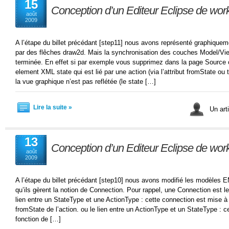
15
Conception d’un Editeur Eclipse de wor
août
2009
A l’étape du billet précédant [step11] nous avons représenté graphiqu
par des flêches draw2d. Mais la synchronisation des couches Model/View
terminée. En effet si par exemple vous supprimez dans la page Source 
element XML state qui est lié par une action (via l’attribut fromState ou
la vue graphique n’est pas reflétée (le state […]
Lire la suite »
Un arti
13
Conception d’un Editeur Eclipse de wor
août
2009
A l’étape du billet précédant [step10] nous avons modifié les modèles 
qu’ils gèrent la notion de Connection. Pour rappel, une Connection est l
lien entre un StateType et une ActionType : cette connection est mise à j
fromState de l’action. ou le lien entre un ActionType et un StateType : c
fonction de […]