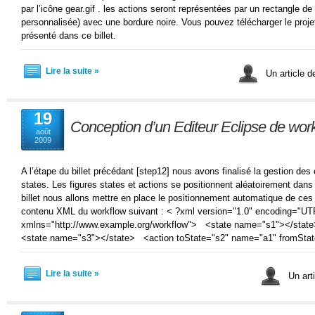
par l’icône gear.gif . les actions seront représentées par un rectangle de
personnalisée) avec une bordure noire. Vous pouvez télécharger le proj
présenté dans ce billet.
Lire la suite »
Un article d
19
Conception d’un Editeur Eclipse de wor
août
2009
A l’étape du billet précédant [step12] nous avons finalisé la gestion des
states. Les figures states et actions se positionnent aléatoirement da
billet nous allons mettre en place le positionnement automatique de ces 
contenu XML du workflow suivant : < ?xml version="1.0" encoding="UT
xmlns="http://www.example.org/workflow"> <state name="s1"></sta
<state name="s3"></state> <action toState="s2" name="a1" fromSta
Lire la suite »
Un arti