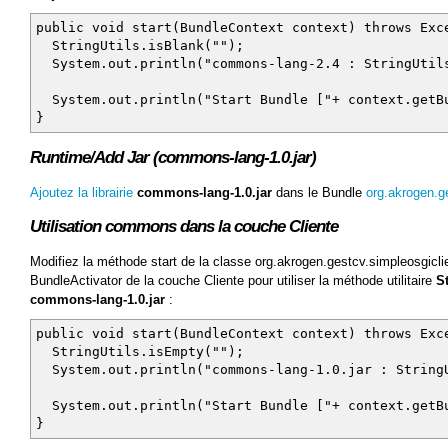
public void start(BundleContext context) throws Exc
StringUtils.isBlank("");
System.out.println("commons-lang-2.4 : StringUtils
System.out.println("Start Bundle ["+ context.getBu
}
Runtime/Add Jar (commons-lang-1.0.jar)
Ajoutez la librairie
commons-lang-1.0.jar
dans le Bundle
org.akrogen.g
Utilisation commons dans la couche Cliente
Modifiez la méthode start de la classe org.akrogen.gestcv.simpleosgiclie
BundleActivator de la couche Cliente pour utiliser la méthode utilitaire
S
commons-lang-1.0.jar
:
public void start(BundleContext context) throws Exc
StringUtils.isEmpty("");
System.out.println("commons-lang-1.0.jar : StringU
System.out.println("Start Bundle ["+ context.getBu
}