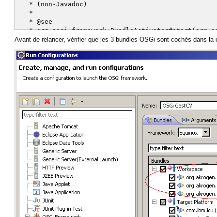
* (non-Javadoc)
*
* @see
* org.osgi.framework.BundleActivator#start(org.os
* )
Avant de relancer, vérifier que les 3 bundles OSGi sont cochés dans la
*/
public void start(BundleContext context) throws E
System.out.println("Start Bundle ["
+ context.getBundle().getSymbolicName() + "]
UserService userService = ServicesFactory.getIns
.getUserService();
Collection<User> users = userService.findAllUse
for (User user : users) {
System.out.println("User [login=" + user.getLog
+ user.getPassword() + "]");
}
}
/*
* (non-Javadoc)
*
* @see
* org.osgi.framework.BundleActivator#stop(org.osg
*/