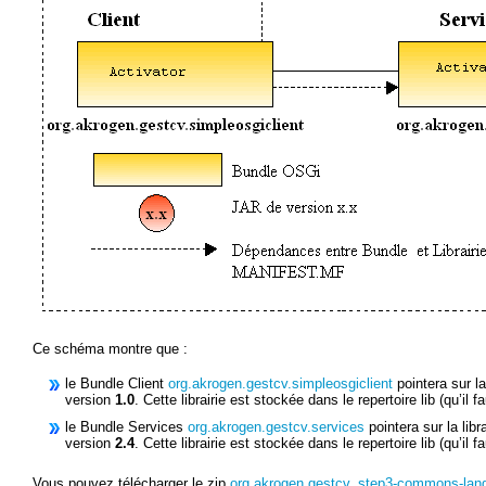
Ce schéma montre que :
le Bundle Client
org.akrogen.gestcv.simpleosgiclient
pointera sur la
version
1.0
. Cette librairie est stockée dans le repertoire lib (qu’il 
le Bundle Services
org.akrogen.gestcv.services
pointera sur la libr
version
2.4
. Cette librairie est stockée dans le repertoire lib (qu’il 
Vous pouvez télécharger le zip
org.akrogen.gestcv_step3-commons-lang