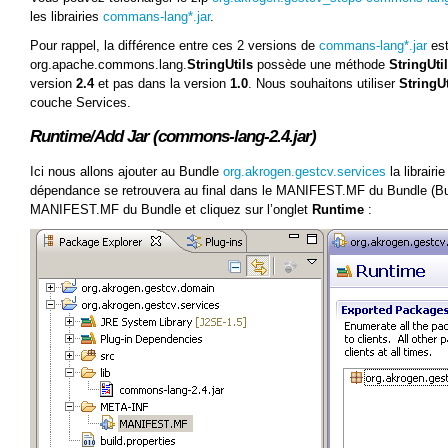
les librairies
commans-lang*.jar
.
Pour rappel, la différence entre ces 2 versions de
commans-lang*.jar
est
org.apache.commons.lang.
StringUtils
possède une méthode
StringUti
version
2.4
et pas dans la version
1.0
. Nous souhaitons utiliser
StringUt
couche Services.
Runtime/Add Jar (commons-lang-2.4.jar)
Ici nous allons ajouter au Bundle
org.akrogen.gestcv.services
la librairie
dépendance se retrouvera au final dans le MANIFEST.MF du Bundle (Bun
MANIFEST.MF du Bundle et cliquez sur l’onglet
Runtime
: