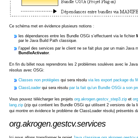
Ce schéma met en évidence plusieurs notions :
les dépendances entre les Bundle OSGi s’effectuent via le fichier
par le Java Build Path classique.
l’appel des services par le client ne se fait plus par un main Java 
BundleActivator
.
En fin du billet nous reprendrons les 2 problèmes souléves avec le Java 
résolus avec OSGi:
Classes non protégées
qui sera résolu
via les export package d
ClassLoader
qui sera résolu
par la fait qu’un Bundle OSGi a son p
Vous pouvez télécharger les projets
org.akrogen.gestcv_step3.zip
et
or
lang.zip
(zip qui contient les Bundle OSGi qui utilisent 2 versions de la 
qui montre en évidence le problème de ClassLoader résolu) présentés da
org.akrogen.gestcv.services
Ici nous allons transformer le projet
Java classique org.akrogen.gestcv.