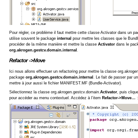
Pour régler, ce problème il faut mettre cette classe Activator dans un p
utilise souvent le package
internal
pour mettre les classes que le Bundl
procéder de la même manière et mettre la classe
Activator
dans le pac
org.akrogen.gestcv.domain.internal
.
Refactor ->Move
Ici nous allons effectuer un refactoring pour mettre la classe org.akrog
package
org.akrogen.gestcv.domain.internal
. Le fait de passer par u
mettre à jour aussi le fichier MANIFEST.MF (Bundle-Activator).
Sélectionnez la classe org.akrogen.gestcv.domain.
Activator
, puis cliqu
pour accéder au menu contextuel. Accédez à l’item
Refactor->Move…
: