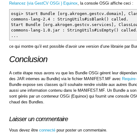
Relancez (via GestCV OSGi ) Equinox
, la console OSGi affiche ceci :
osgi> Start Bundle [org.akrogen.gestcv.domain], Cla
commons-lang-2.4 : StringUtils#isBlank() called.
Start Bundle [org.akrogen.gestcv.services], ClassLo
commons-lang-1.0.jar : StringUtils#isEmpty() called
...
ce qui montre qu’il est possible d’avoir une version d’une librairie par Bu
Conclusion
A cette étape nous avons vu que les Bundle OSGi gérent leur dépendan
des JAR internes au Bundle) via le fichier MANIFEST.MF avec
Require
Bundle expose ses classes qu’il souhaite rendre visible aux autres Bun
aussi une information contenu dans le MANIFEST.MF. Un Bundle a son 
sont gérés par un conteneur OSGi (Equinox) qui fournit une console OSG
chaud des Bundles.
Laisser un commentaire
Vous devez être
connecté
pour poster un commentaire.