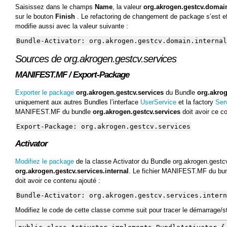
Saisissez dans le champs
Name
, la valeur
org.akrogen.gestcv.domain
sur le bouton
Finish
. Le refactoring de changement de package s’est 
modifie aussi avec la valeur suivante :
Bundle-Activator: org.akrogen.gestcv.domain.internal
Sources de org.akrogen.gestcv.services
MANIFEST.MF / Export-Package
Exporter le package
org.akrogen.gestcv.services
du Bundle
org.akrog
uniquement aux autres Bundles l’interface
UserService
et la factory
Ser
MANIFEST.MF du bundle
org.akrogen.gestcv.services
doit avoir ce co
Export-Package: org.akrogen.gestcv.services
Activator
Modifiez le package
de la classe Activator du Bundle org.akrogen.gestc
org.akrogen.gestcv.services.internal
. Le fichier MANIFEST.MF du bu
doit avoir ce contenu ajouté :
Bundle-Activator: org.akrogen.gestcv.services.intern
Modifiez le code de cette classe comme suit pour tracer le démarrage/