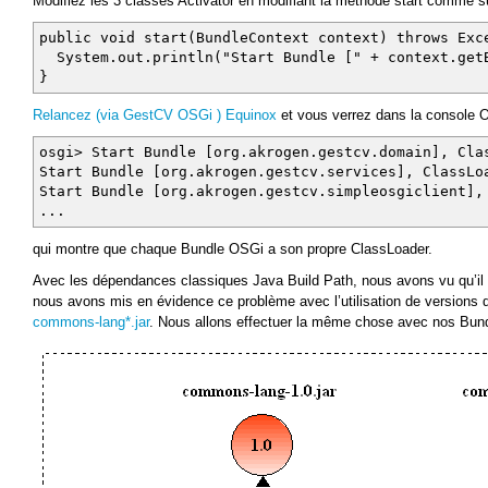
Modifiez les 3 classes Activator en modifiant la méthode start comme su
public void start(BundleContext context) throws Exc
System.out.println("Start Bundle [" + context.getB
}
Relancez (via GestCV OSGi ) Equinox
et vous verrez dans la console 
osgi> Start Bundle [org.akrogen.gestcv.domain], Cla
Start Bundle [org.akrogen.gestcv.services], ClassLo
Start Bundle [org.akrogen.gestcv.simpleosgiclient],
...
qui montre que chaque Bundle OSGi a son propre ClassLoader.
Avec les dépendances classiques Java Build Path, nous avons vu qu’il 
nous avons mis en évidence ce problème avec l’utilisation de versions di
commons-lang*.jar
. Nous allons effectuer la même chose avec nos Bun