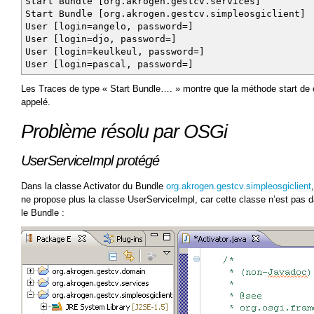
Start Bundle [org.akrogen.gestcv.services]
Start Bundle [org.akrogen.gestcv.simpleosgiclient]
User [login=angelo, password=]
User [login=djo, password=]
User [login=keulkeul, password=]
User [login=pascal, password=]
Les Traces de type « Start Bundle…. » montre que la méthode start de 
appelé.
Problème résolu par OSGi
UserServiceImpl protégé
Dans la classe Activator du Bundle
org.akrogen.gestcv.simpleosgiclient
ne propose plus la classe UserServiceImpl, car cette classe n’est pas 
le Bundle :