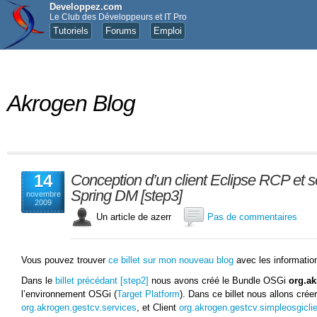
Developpez.com
Le Club des Développeurs et IT Pro
Tutoriels
Forums
Emploi
Akrogen Blog
14
Conception d’un client Eclipse RCP et 
Spring DM [step3]
novembre
2009
Un article de azerr
Pas de commentaires
Vous pouvez trouver
ce billet sur mon nouveau blog
avec les information
Dans le
billet précédant [step2]
nous avons créé le Bundle OSGi
org.a
l’environnement OSGi (
Target Platform
). Dans ce billet nous allons cré
org.akrogen.gestcv.services
, et Client
org.akrogen.gestcv.simpleosgicli