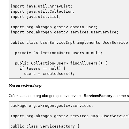
import java.util.ArrayList;
import java.util.Collection;
import java.util.List;
import org.akrogen.gestcv.domain.User;
import org.akrogen.gestcv.services.UserService;
public class UserServiceImpl implements UserService
private Collection<User> users = null;
public Collection<User> findAllUsers() {
if (users == null) {
users = createUsers();
}
return users;
ServicesFactory
}
Créez la classe org.akrogen.gestcv.services.
ServicesFactory
comme su
private Collection<User> createUsers() {
List<User> users = new ArrayList<User>();
package org.akrogen.gestcv.services;
users.add(new User("angelo", ""));
users.add(new User("djo", ""));
import org.akrogen.gestcv.services.impl.UserService
users.add(new User("keulkeul", ""));
users.add(new User("pascal", ""));
public class ServicesFactory {