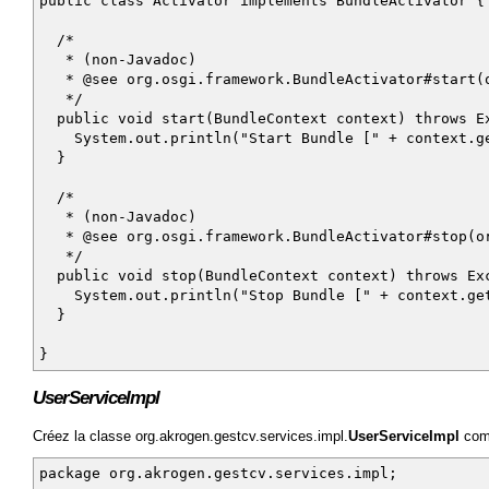
public class Activator implements BundleActivator {
/*
* (non-Javadoc)
* @see org.osgi.framework.BundleActivator#start(o
*/
public void start(BundleContext context) throws E
System.out.println("Start Bundle [" + context.get
}
/*
* (non-Javadoc)
* @see org.osgi.framework.BundleActivator#stop(or
*/
public void stop(BundleContext context) throws Ex
System.out.println("Stop Bundle [" + context.getB
}
}
UserServiceImpl
Créez la classe org.akrogen.gestcv.services.impl.
UserServiceImpl
comm
package org.akrogen.gestcv.services.impl;