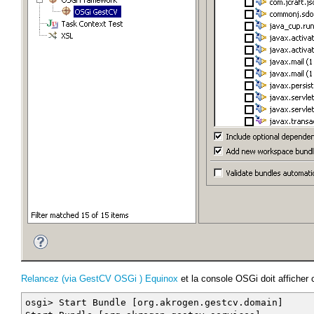
public void stop(BundleContext context) throws Ex
System.out.println("Stop Bundle ["
+ context.getBundle().getSymbolicName() + "]
}
}
Relancez (via GestCV OSGi ) Equinox
et la console OSGi doit afficher c
osgi> Start Bundle [org.akrogen.gestcv.domain]