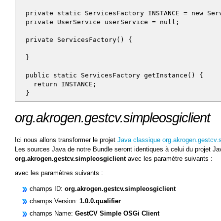
return users;
}
private static ServicesFactory INSTANCE = new Ser
}
private UserService userService = null;
private ServicesFactory() {
}
public static ServicesFactory getInstance() {
return INSTANCE;
}
public UserService getUserService() {
org.akrogen.gestcv.simpleosgiclient
if (userService == null) {
userService = createUserService();
}
Ici nous allons transformer le projet
Java classique org.akrogen.gestcv.
return userService;
Les sources Java de notre Bundle seront identiques à celui du projet J
}
org.akrogen.gestcv.simpleosgiclient
avec les paramètre suivants :
avec les paramètres suivants :
private UserService createUserService() {
UserService userService = new UserServiceImpl()
champs ID:
org.akrogen.gestcv.simpleosgiclient
return userService;
}
champs Version:
1.0.0.qualifier
.
}
champs Name:
GestCV Simple OSGi Client