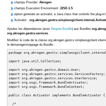
champs Provider:
Akrogen
champs Execution Environment:
J2SE-1.5
.
option generate an activator, a Java class that controls the plug-in’
Activator :
org.akrogen.gestcv.simpleosgiclient.internal.Activat
Ajoutez les dépendances (avec
Require-Bundle
) aux Bundles
org.akro
org.akrogen.gestcv.services
.
Modifiez le code de la classe org.akrogen.gestcv.simpleosgiclient.intern
le démarrage/stoppage du Bundle :
package org.akrogen.gestcv.simpleosgiclient.interna
import java.util.Collection;
import org.akrogen.gestcv.domain.User;
import org.akrogen.gestcv.services.ServicesFactory;
import org.akrogen.gestcv.services.UserService;
import org.osgi.framework.BundleActivator;
import org.osgi.framework.BundleContext;
public class Activator implements BundleActivator {
/*