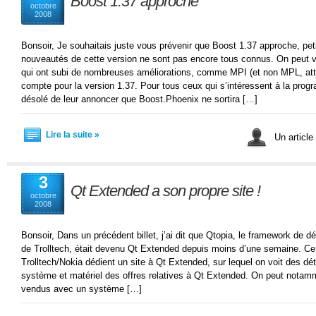
Boost 1.37 approche
octobre
2008
Bonsoir, Je souhaitais juste vous prévenir que Boost 1.37 approche, pet
nouveautés de cette version ne sont pas encore tous connus. On peut voi
qui ont subi de nombreuses améliorations, comme MPI (et non MPL, atten
compte pour la version 1.37. Pour tous ceux qui s’intéressent à la progr
désolé de leur annoncer que Boost.Phoenix ne sortira […]
Lire la suite »
Un article
3
Qt Extended a son propre site !
octobre
2008
Bonsoir, Dans un précédent billet, j’ai dit que Qtopia, le framework de 
de Trolltech, était devenu Qt Extended depuis moins d’une semaine. Ce q
Trolltech/Nokia dédient un site à Qt Extended, sur lequel on voit des déta
système et matériel des offres relatives à Qt Extended. On peut notamm
vendus avec un système […]