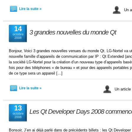
Lire la suite »
Un ar
14
3 grandes nouvelles du monde Qt
octobre
2008
Bonjour, Voici 3 grandes nouvelles venues du monde Qt. LG-Nortel va uti
nouvelle famille d’appareils de communication par IP : Qt Extended (anc
la société LG-Nortel pour la création d’un nouveau type d’appareils bas
fois pour des téléphones « de bureau » et pour des appareils portables p
de ce type sera un appareil […]
Lire la suite »
Un article
13
Les Qt Developer Days 2008 commence
octobre
2008
Bonsoir, J’en ai déjà parlé dans de précédents billets : les Qt Developer