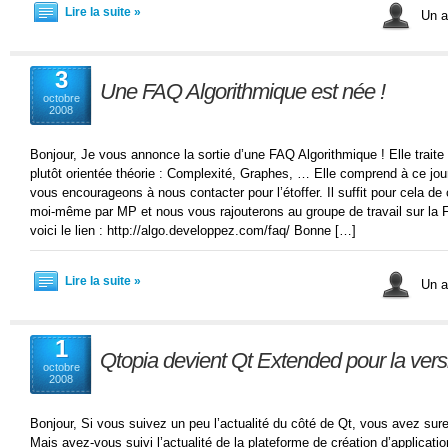
Lire la suite »
Un ar
3
Une FAQ Algorithmique est née !
octobre
2008
Bonjour, Je vous annonce la sortie d’une FAQ Algorithmique ! Elle trait
plutôt orientée théorie : Complexité, Graphes, … Elle comprend à ce jo
vous encourageons à nous contacter pour l’étoffer. Il suffit pour cela 
moi-même par MP et nous vous rajouterons au groupe de travail sur la 
voici le lien : http://algo.developpez.com/faq/ Bonne […]
Lire la suite »
Un ar
1
Qtopia devient Qt Extended pour la vers
octobre
2008
Bonjour, Si vous suivez un peu l’actualité du côté de Qt, vous avez s
Mais avez-vous suivi l’actualité de la plateforme de création d’applicati