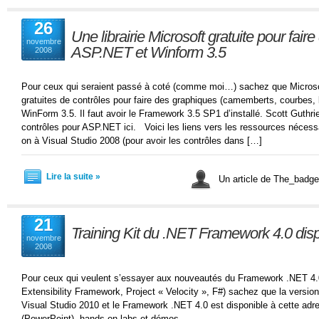
26
Une librairie Microsoft gratuite pour fai
novembre
ASP.NET et Winform 3.5
2008
Pour ceux qui seraient passé à coté (comme moi…) sachez que Microsoft
gratuites de contrôles pour faire des graphiques (camemberts, courbes,
WinForm 3.5. Il faut avoir le Framework 3.5 SP1 d’installé. Scott Guthrie 
contrôles pour ASP.NET ici. Voici les liens vers les ressources nécessair
on à Visual Studio 2008 (pour avoir les contrôles dans […]
Lire la suite »
Un article de The_bad
21
Training Kit du .NET Framework 4.0 dis
novembre
2008
Pour ceux qui veulent s’essayer aux nouveautés du Framework .NET 4.
Extensibility Framework, Project « Velocity », F#) sachez que la versio
Visual Studio 2010 et le Framework .NET 4.0 est disponible à cette adr
(PowerPoint), hands-on-labs et démos.