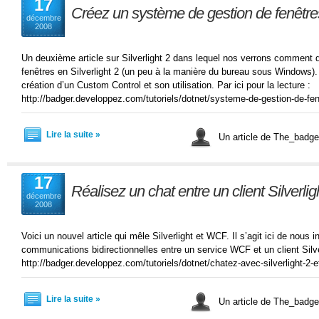
17
Créez un système de gestion de fenêtres
décembre
2008
Un deuxième article sur Silverlight 2 dans lequel nos verrons comment
fenêtres en Silverlight 2 (un peu à la manière du bureau sous Windows
création d’un Custom Control et son utilisation. Par ici pour la lecture :
http://badger.developpez.com/tutoriels/dotnet/systeme-de-gestion-de-fene
Lire la suite »
Un article de The_bad
17
Réalisez un chat entre un client Silverli
décembre
2008
Voici un nouvel article qui mêle Silverlight et WCF. Il s’agit ici de nous 
communications bidirectionnelles entre un service WCF et un client Silve
http://badger.developpez.com/tutoriels/dotnet/chatez-avec-silverlight-2-e
Lire la suite »
Un article de The_bad