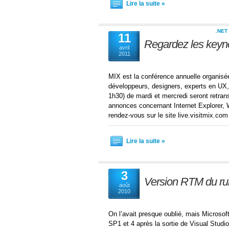
Lire la suite »
.NET
11
Regardez les keyno
avril
2011
MIX est la conférence annuelle organisée
développeurs, designers, experts en UX,
1h30) de mardi et mercredi seront retrans
annonces concernant Internet Explorer, 
rendez-vous sur le site live.visitmix.co
Lire la suite »
3
Version RTM du ru
août
2010
On l’avait presque oublié, mais Microsof
SP1 et 4 après la sortie de Visual Studio