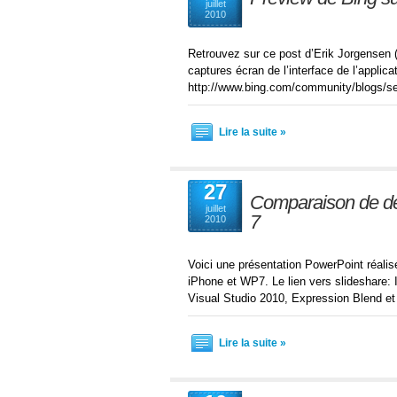
juillet
2010
Retrouvez sur ce post d’Erik Jorgensen 
captures écran de l’interface de l’appli
http://www.bing.com/community/blogs/se
Lire la suite »
27
Comparaison de d
juillet
7
2010
Voici une présentation PowerPoint réali
iPhone et WP7. Le lien vers slideshare
Visual Studio 2010, Expression Blend e
Lire la suite »