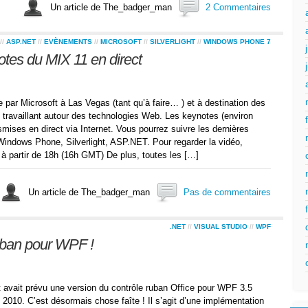
Un article de The_badger_man
2 Commentaires
//
ASP.NET
//
EVÈNEMENTS
//
MICROSOFT
//
SILVERLIGHT
//
WINDOWS PHONE 7
tes du MIX 11 en direct
 par Microsoft à Las Vegas (tant qu’à faire… ) et à destination des
 travaillant autour des technologies Web. Les keynotes (environ
mises en direct via Internet. Vous pourrez suivre les dernières
Windows Phone, Silverlight, ASP.NET. Pour regarder la vidéo,
m à partir de 18h (16h GMT) De plus, toutes les […]
Un article de The_badger_man
Pas de commentaires
.NET
//
VISUAL STUDIO
//
WPF
ban pour WPF !
t avait prévu une version du contrôle ruban Office pour WPF 3.5
 2010. C’est désormais chose faîte ! Il s’agit d’une implémentation