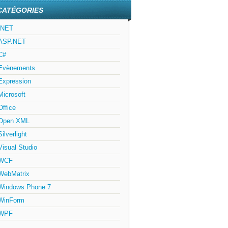
CATÉGORIES
.NET
ASP.NET
C#
Evènements
Expression
Microsoft
Office
Open XML
Silverlight
Visual Studio
WCF
WebMatrix
Windows Phone 7
WinForm
WPF