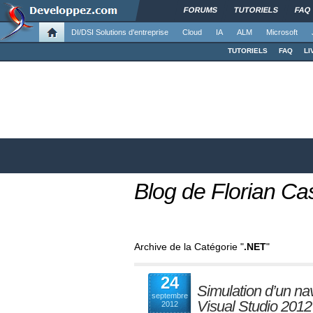
FORUMS
TUTORIELS
FAQ
DI/DSI Solutions d'entreprise
Cloud
IA
ALM
Microsoft
TUTORIELS
FAQ
LI
Blog de Florian C
Archive de la Catégorie "
.NET
"
24
Simulation d’un na
septembre
Visual Studio 2012
2012