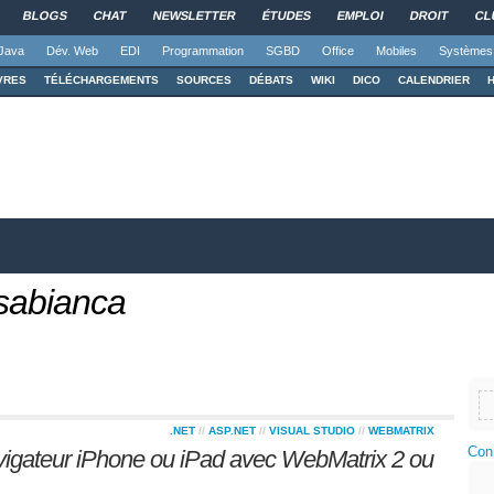
BLOGS
CHAT
NEWSLETTER
ÉTUDES
EMPLOI
DROIT
CL
Java
Dév. Web
EDI
Programmation
SGBD
Office
Mobiles
Systèmes
VRES
TÉLÉCHARGEMENTS
SOURCES
DÉBATS
WIKI
DICO
CALENDRIER
asabianca
.NET
//
ASP.NET
//
VISUAL STUDIO
//
WEBMATRIX
Con
vigateur iPhone ou iPad avec WebMatrix 2 ou