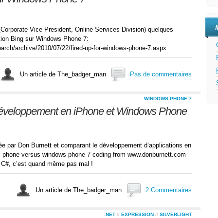
(Corporate Vice President, Online Services Division) quelques
cation Bing sur Windows Phone 7:
arch/archive/2010/07/22/fired-up-for-windows-phone-7.aspx
Un article de The_badger_man
Pas de commentaires
WINDOWS PHONE 7
éveloppement en iPhone et Windows Phone
sée par Don Burnett et comparant le développement d’applications en
: I phone versus windows phone 7 coding from www.donburnett.com
t C#, c’est quand même pas mal !
Un article de The_badger_man
2 Commentaires
.NET
//
EXPRESSION
//
SILVERLIGHT