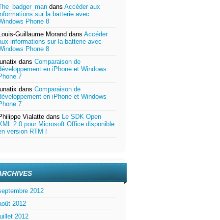
The_badger_man
dans
Accéder aux
informations sur la batterie avec
Windows Phone 8
Louis-Guillaume Morand
dans
Accéder
aux informations sur la batterie avec
Windows Phone 8
lunatix
dans
Comparaison de
développement en iPhone et Windows
Phone 7
lunatix
dans
Comparaison de
développement en iPhone et Windows
Phone 7
Philippe Vialatte
dans
Le SDK Open
XML 2.0 pour Microsoft Office disponible
en version RTM !
ARCHIVES
septembre 2012
août 2012
juillet 2012