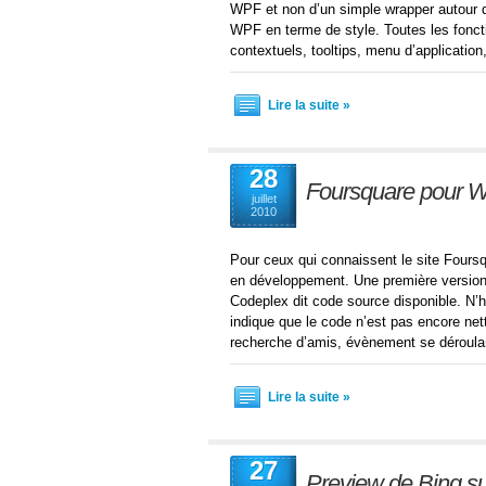
WPF et non d’un simple wrapper autour du
WPF en terme de style. Toutes les foncti
contextuels, tooltips, menu d’applicati
Lire la suite »
28
Foursquare pour 
juillet
2010
Pour ceux qui connaissent le site Fours
en développement. Une première version a
Codeplex dit code source disponible. N’h
indique que le code n’est pas encore nett
recherche d’amis, évènement se déroulan
Lire la suite »
27
Preview de Bing s