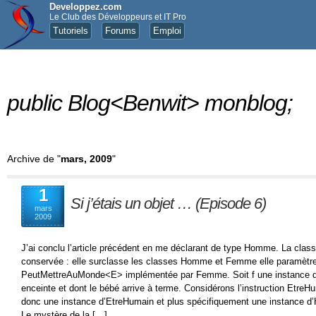
Developpez.com
Le Club des Développeurs et IT Pro
Tutoriels
Forums
Emploi
public Blog<Benwit> monblog;
Archive de "
mars, 2009
"
1
Si j’étais un objet … (Episode 6)
mars
2009
J’ai conclu l’article précédent en me déclarant de type Homme. La cla
conservée : elle surclasse les classes Homme et Femme elle paramètre 
PeutMettreAuMonde<E> implémentée par Femme. Soit f une instance 
enceinte et dont le bébé arrive à terme. Considérons l’instruction Etre
donc une instance d’EtreHumain et plus spécifiquement une instance
Le mystère de la […]