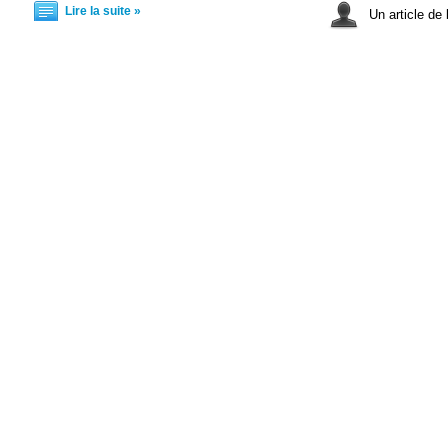
Lire la suite »
Un article de