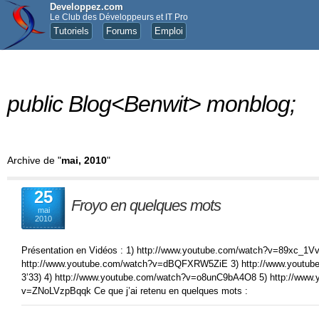
Developpez.com
Le Club des Développeurs et IT Pro
Tutoriels
Forums
Emploi
public Blog<Benwit> monblog;
Archive de "
mai, 2010
"
25
Froyo en quelques mots
mai
2010
Présentation en Vidéos : 1) http://www.youtube.com/watch?v=89xc_1Vv
http://www.youtube.com/watch?v=dBQFXRW5ZiE 3) http://www.yout
3’33) 4) http://www.youtube.com/watch?v=o8unC9bA4O8 5) http://www
v=ZNoLVzpBqqk Ce que j’ai retenu en quelques mots :