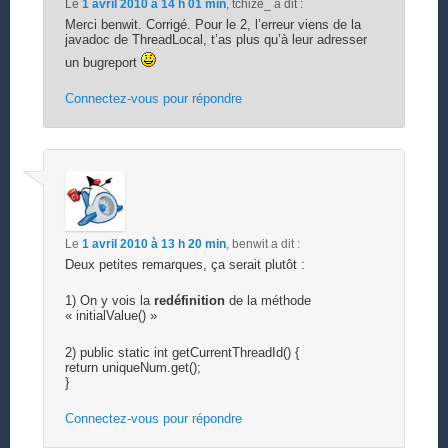
Le
1 avril 2010 à 14 h 01 min
,
tchize_
a dit :
Merci benwit. Corrigé. Pour le 2, l’erreur viens de la
javadoc de ThreadLocal, t’as plus qu’à leur adresser
un bugreport
Connectez-vous pour répondre
Le
1 avril 2010 à 13 h 20 min
,
benwit
a dit :
Deux petites remarques, ça serait plutôt :
1) On y vois la
redéfinition
de la méthode
« initialValue() »
2) public static int getCurrentThreadId() {
return uniqueNum.get();
}
Connectez-vous pour répondre