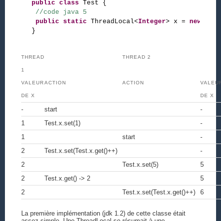
public
class
 Test { 

//code java 5 
public
static
 ThreadLocal<
Integer
> x = 
new
 Thre
THREAD
THREAD 2
1
VALEUR
ACTION
ACTION
VALEU
DE X
DE X
-
start
-
1
Test.x.set(1)
-
1
start
-
2
Test.x.set(Test.x.get()++)
-
2
Test.x.set(5)
5
2
Test.x.get() -> 2
5
2
Test.x.set(Test.x.get()++)
6
La première implémentation (jdk 1.2) de cette classe était
assez simple. Une ThreadLocal se résumait à une