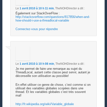
Le
1 avril 2010 à 10 h 11 min
,
TheNOHDirector
a dit :
Également sur StackOverFlow :
http://stackoverflow.com/questions/817856/when-and-
how-should-i-use-a-threadlocal-variable
Connectez-vous pour répondre
Le
1 avril 2010 à 10 h 08 min
,
TheNOHDirector
a dit :
Je me permet de faire une remarque au sujet du
ThreadLocal, autant cette classe peut servir, autant je
déconseille son utilisation au possible!
En effet utiliser ce genre de chose, c’est comme si on
utilisait des variables globales scopées dans une
thread. Et les variables globales c’est très souvent
mal!
http://fr.wikipedia.org/wiki/Variable_globale