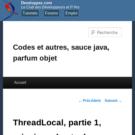
Developpez.com
Le Club des Développeurs et IT Pro
Tutoriels
Forums
Emploi
Recher
Codes et autres, sauce java,
parfum objet
Menu principal
Accueil
Aller au contenu principal
Aller au contenu secondaire
Navigation des articles
←
Précédent
Suivant
→
ThreadLocal, partie 1,