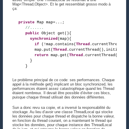
Map<Thread,Object>. Et le get ressemblait grosso modo à
ça:
private
 Map map=...;

//......
public
 Object get(){

synchronized
(map){

if
 (!map.contains(
Thread
.currentThread())
       map.put(
Thread
.currentThread(),initialVal
return
 map.get(
Thread
.currentThread());

     }

Le problème principal de ce code: ses performances. Chaque
appel à la méthode get() implicant un bloc synchronized, les
performances étaient assez catastrophique quand les Thread
étaient nombreux. Il devait être possible d’éviter ces blocs,
puisque chaque thread utilisait des données différentes.
Sun a donc revu sa copie, et a inversé la responsabilité du
stockage. Au lieu d’avoir une classe ThreadLocal qui stocke
les données pour chaque thread et dispatche la bonne valeur,
en fonction du thread courant, on a maintenant le thread qui
stocke les données, pour chaque instance des ThreadLocal