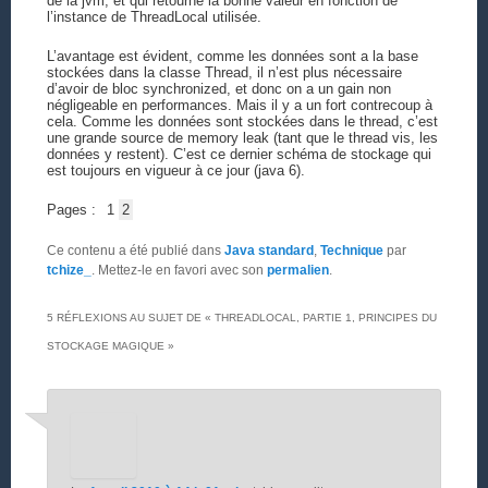
de la jvm, et qui retourne la bonne valeur en fonction de
l’instance de ThreadLocal utilisée.
L’avantage est évident, comme les données sont a la base
stockées dans la classe Thread, il n’est plus nécessaire
d’avoir de bloc synchronized, et donc on a un gain non
négligeable en performances. Mais il y a un fort contrecoup à
cela. Comme les données sont stockées dans le thread, c’est
une grande source de memory leak (tant que le thread vis, les
données y restent). C’est ce dernier schéma de stockage qui
est toujours en vigueur à ce jour (java 6).
Pages :
1
2
Ce contenu a été publié dans
Java standard
,
Technique
par
tchize_
. Mettez-le en favori avec son
permalien
.
5 RÉFLEXIONS AU SUJET DE «
THREADLOCAL, PARTIE 1, PRINCIPES DU
STOCKAGE MAGIQUE
»