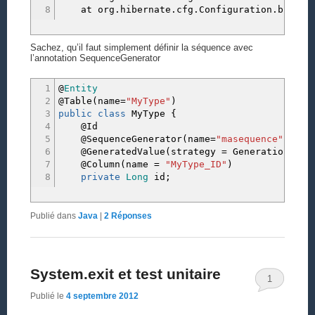
8
at org.hibernate.cfg.Configuration.buildSes
Sachez, qu’il faut simplement définir la séquence avec
l’annotation SequenceGenerator
1
@
Entity
2
@Table
(
name
=
"MyType"
)
3
public
class
MyType
{
4
@Id
5
@SequenceGenerator
(
name
=
"masequence"
, seq
6
@GeneratedValue
(
strategy
=
GenerationType
7
@Column
(
name
=
"MyType_ID"
)
8
private
Long
id
;
Publié dans
Java
|
2
Réponses
System.exit et test unitaire
1
Publié le
4 septembre 2012