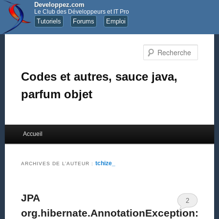
Developpez.com
Le Club des Développeurs et IT Pro
Tutoriels
Forums
Emploi
Recher
Codes et autres, sauce java,
parfum objet
Menu principal
Accueil
Aller au contenu principal
Aller au contenu secondaire
tchize_
ARCHIVES DE L’AUTEUR :
JPA
2
org.hibernate.AnnotationException: