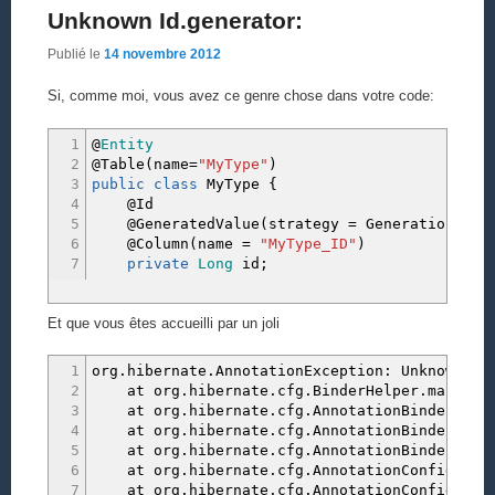
Unknown Id.generator:
Publié le
14 novembre 2012
Si, comme moi, vous avez ce genre chose dans votre code:
1
@
Entity
2
@Table
(
name
=
"MyType"
)
3
public
class
MyType
{
4
@Id
5
@GeneratedValue
(
strategy
=
GenerationType
6
@Column
(
name
=
"MyType_ID"
)
7
private
Long
id
;
Et que vous êtes accueilli par un joli
1
org.hibernate.AnnotationException: Unknown Id
2
at org.hibernate.cfg.BinderHelper.makeIdGen
3
at org.hibernate.cfg.AnnotationBinder.bindI
4
at org.hibernate.cfg.AnnotationBinder.proce
5
at org.hibernate.cfg.AnnotationBinder.bindC
6
at org.hibernate.cfg.AnnotationConfiguratio
7
at org.hibernate.cfg.AnnotationConfiguratio