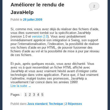
Améliorer le rendu de
2
JavaHelp
Publié le
28 juillet 2009
Si, comme moi, vous avez déjà du réaliser des fichiers d’aide,
vous êtes surement tombé sur la spécification JavaHelp
(version 1.0 et
version 2.0
). Vous avez probablement
immédiatement apprécié son intégration à Swing, son support
pour l’internationalisation, l’indexation, la possibilité de réaliser
vos fichiers d’aide en pur HTML, de pouvoir fusionner des
fichiers d’aide au vol et la possibilité de mise à jour par réseau
de ces fichiers.
Et puis, après quelques essais, vous avez déchanté. Vous
avez vu à quoi ressemblait un ficher HTML affiché avec
JavaHelp et vous avez vraiment hésité avant d’intégrer cette
technologie dans votre application. Parce que, il faut vraiment
l’admettre, malgré toutes ses promesses, JavaHelp a
visuellement l’air coincé dans les années 1990!
Lire la suite
→
Pages :
1
2
3
4
5
Publié dans
Java standard
,
Technique
|
2
Réponses