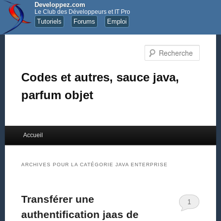
Developpez.com
Le Club des Développeurs et IT Pro
Tutoriels
Forums
Emploi
Recher
Codes et autres, sauce java,
parfum objet
Menu principal
Accueil
Aller au contenu principal
Aller au contenu secondaire
ARCHIVES POUR LA CATÉGORIE
JAVA ENTERPRISE
Transférer une
1
authentification jaas de