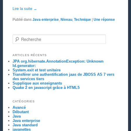
Lire la suite
→
Publié dans
Java enterprise
,
Niveau
,
Technique
|
Une
réponse
Recherche
ARTICLES RÉCENTS
JPA org.hibernate.AnnotationException: Unknown
Id.generator:
System.exit et test unitaire
Transférer une authentification jaas de JBOSS AS 7 vers
des services tiers
Supplique aux enseignants
Quake 2 en javascript grâce à HTML5
CATÉGORIES
Avancé
Débutant
Java
Java enterprise
Java standard
javanettes