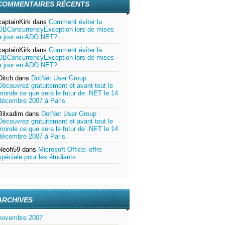
COMMENTAIRES RÉCENTS
captainKirk
dans
Comment éviter la
DBConcurrencyException lors de mises
à jour en ADO.NET?
captainKirk
dans
Comment éviter la
DBConcurrencyException lors de mises
à jour en ADO.NET?
Ditch
dans
DotNet User Group :
Découvrez gratuitement et avant tout le
monde ce que sera le futur de .NET le 14
décembre 2007 à Paris
Bilxadim
dans
DotNet User Group :
Découvrez gratuitement et avant tout le
monde ce que sera le futur de .NET le 14
décembre 2007 à Paris
Neoh59
dans
Microsoft Office: offre
spéciale pour les étudiants
ARCHIVES
novembre 2007