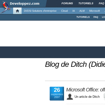
FORUMS
TUTORIELS
FAQ
DI/DSI Solutions d'entreprise
Cloud
IA
ALM
Microsoft
TUTORIELS
FAQ
LI
Blog de Ditch (Did
26
Microsoft Office: of
septembre
Un article de Ditch
2007