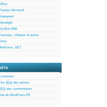
Office
Produits Microsoft
Sharepoint
Silverlight
TechEd 2006
Tutoriaux, critiques et autres
Vista
WinForms .NET
MÉTA
Connexion
Flux
RSS
des articles
RSS
des commentaires
Site de WordPress-FR