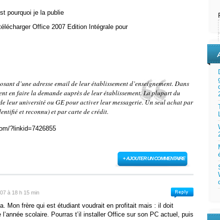
st pourquoi je la publie
télécharger Office 2007 Edition Intégrale pour
sposant d’une adresse email de leur établissement d’enseignement. Dans
uvent en faire la demande auprès de leur établissement. La plupart du
et de leur université ou GE pour activer leur messagerie. Un seul achat par
entifié et reconnu) et par carte de crédit.
.com/?linkid=7426855
+ AJOUTER UN COMMENTAIRE
07 à 18 h 15 min
. Mon frère qui est étudiant voudrait en profitait mais : il doit
l’année scolaire. Pourras t’il installer Office sur son PC actuel, puis