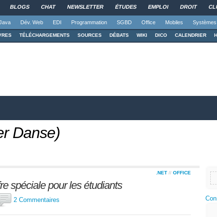
BLOGS
CHAT
NEWSLETTER
ÉTUDES
EMPLOI
DROIT
CL
Java
Dév. Web
EDI
Programmation
SGBD
Office
Mobiles
Systèmes
VRES
TÉLÉCHARGEMENTS
SOURCES
DÉBATS
WIKI
DICO
CALENDRIER
ier Danse)
.NET
//
OFFICE
fre spéciale pour les étudiants
Con
2 Commentaires