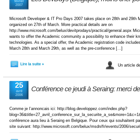
février
2007
Microsoft Developer & IT Pro Days 2007 takes place on 28th and 29th M
organized on 27th of March. More practical details are on
http://www.microsoft.com/belux/devitprodays/practical/general.aspx M
wants to offer the Academic community a possibility to enhance their k
technologies. As a special offer, the Academic registration code includ
March 28th and March 29th, as well as the pre-conference […]
Lire la suite »
Un article d
25
Conférence ce jeudi à Seraing: merci de
avril
2006
Comme je l’annoncais ici: http://blog.developpez.com/index.php?
blog=36&title=27_avril_conference_sur_la_securite_a_se&more=1&c=1&
conférence aura lieu à Seraing en Belgique. Pour ceux qui souhaitent part
site suivant: http://www.microsoft.com/belux/msdn/fr/events/2006/secur