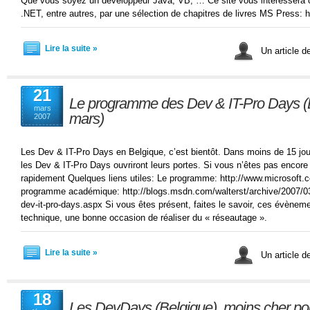
Que vous soyez un développeur Java, VB, … Ce site vous intéressera ca
.NET, entre autres, par une sélection de chapitres de livres MS Press:
Lire la suite »
Un article d
21
Le programme des Dev & IT-Pro Days (B
mars
mars)
2007
Les Dev & IT-Pro Days en Belgique, c’est bientôt. Dans moins de 15 jou
les Dev & IT-Pro Days ouvriront leurs portes. Si vous n’êtes pas encore i
rapidement Quelques liens utiles: Le programme: http://www.microsoft.
programme académique: http://blogs.msdn.com/walterst/archive/2007/0
dev-it-pro-days.aspx Si vous êtes présent, faites le savoir, ces évèneme
technique, une bonne occasion de réaliser du « réseautage ».
Lire la suite »
Un article d
18
Les DevDays (Belgique), moins cher pou