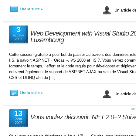
Lire la suite »
Un article d
3
Web Development with Visual Studio 20
octobre
Luxembourg
2007
Cette session gratuite a pour but de passer au travers des dernières re
IIS, à savoir: ASP.NET « Orcas », VS 2008 et IIS 7. Vous verrez comment
fortement le temps, l’effort et le code requis pour développer et déployer
couvrent également le support de ASP.NET AJAX au sein de Visual Studi
CSS et DLINQ afin de […]
Lire la suite »
Un article d
.NE
13
Vous voulez découvrir .NET 2.0+? Suive
août
2007