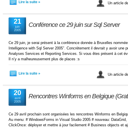
Lire la suite »
Un article d
21
Conférence ce 29 juin sur Sql Server
juin
2005
Ce 29 juin, je serai présent à la conférence donnée à Bruxelles nommée
Intelligence with Sql Server 2005″. Concrètement il devrait y avoir une
Analyses Services et Reporting Services. Si vous êtes présent à cet év
Il n’y a malheureusement plus de places :s
Lire la suite »
Un article d
20
Rencontres Winforms en Belgique (Gratu
avril
2005
Ce 29 avril prochain sont organisées les rencontres Winforms en Belgiq
Au menu: # WindowsForms in Visual Studio 2005 # nouveau: DataGrid, T
ClickOnce: déployer et mettre à jour facilement # Business objects et aj