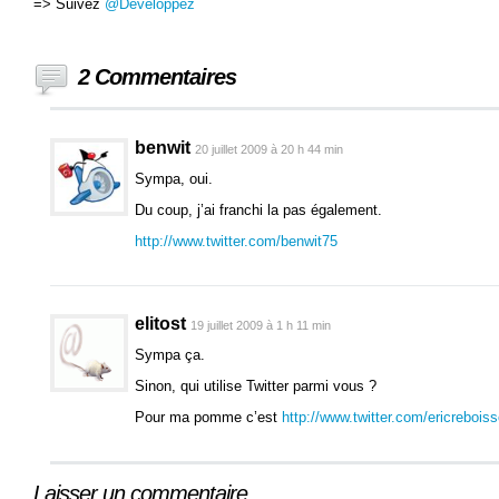
=> Suivez
@Developpez
2 Commentaires
benwit
20 juillet 2009 à 20 h 44 min
Sympa, oui.
Du coup, j’ai franchi la pas également.
http://www.twitter.com/benwit75
elitost
19 juillet 2009 à 1 h 11 min
Sympa ça.
Sinon, qui utilise Twitter parmi vous ?
Pour ma pomme c’est
http://www.twitter.com/ericrebois
Laisser un commentaire