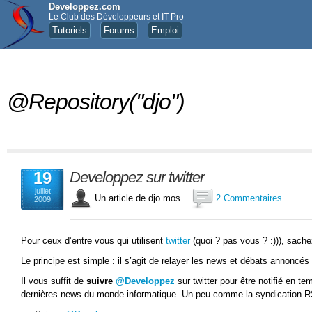
Developpez.com
Le Club des Développeurs et IT Pro
Tutoriels
Forums
Emploi
@Repository("djo")
19
Developpez sur twitter
juillet
Un article de djo.mos
2 Commentaires
2009
Pour ceux d’entre vous qui utilisent
twitter
(quoi ? pas vous ? :))), sach
Le principe est simple : il s’agit de relayer les news et débats annoncés s
Il vous suffit de
suivre
@Developpez
sur twitter pour être notifié en tem
dernières news du monde informatique. Un peu comme la syndication 