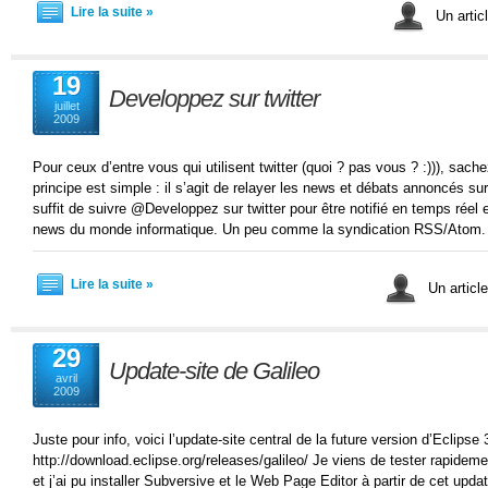
Lire la suite »
Un artic
19
Developpez sur twitter
juillet
2009
Pour ceux d’entre vous qui utilisent twitter (quoi ? pas vous ? :))), sa
principe est simple : il s’agit de relayer les news et débats annoncés sur 
suffit de suivre @Developpez sur twitter pour être notifié en temps réel e
news du monde informatique. Un peu comme la syndication RSS/Atom
Lire la suite »
Un articl
29
Update-site de Galileo
avril
2009
Juste pour info, voici l’update-site central de la future version d’Eclipse 
http://download.eclipse.org/releases/galileo/ Je viens de tester rapide
et j’ai pu installer Subversive et le Web Page Editor à partir de cet updat