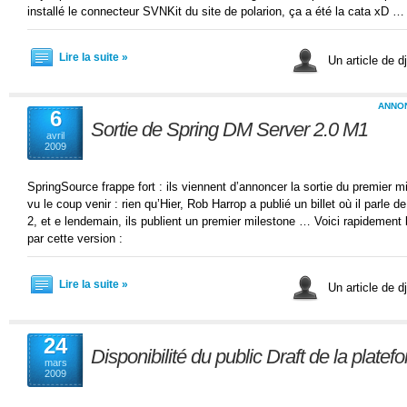
installé le connecteur SVNKit du site de polarion, ça a été la cata xD …
Lire la suite »
Un article de 
ANNO
6
Sortie de Spring DM Server 2.0 M1
avril
2009
SpringSource frappe fort : ils viennent d’annoncer la sortie du premier 
vu le coup venir : rien qu’Hier, Rob Harrop a publié un billet où il parle
2, et e lendemain, ils publient un premier milestone … Voici rapidemen
par cette version :
Lire la suite »
Un article de 
24
Disponibilité du public Draft de la plate
mars
2009