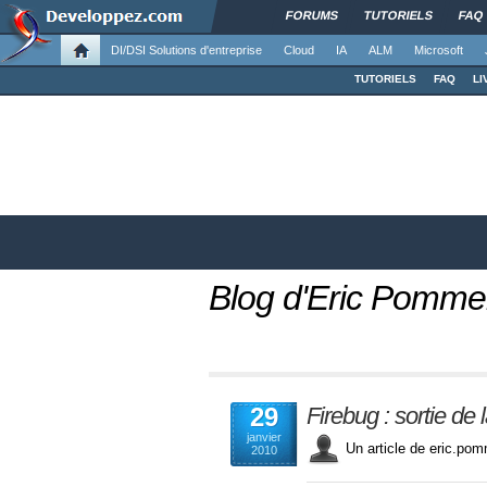
FORUMS
TUTORIELS
FAQ
DI/DSI Solutions d'entreprise
Cloud
IA
ALM
Microsoft
TUTORIELS
FAQ
LI
Blog d'Eric Pomme
29
Firebug : sortie de 
janvier
Un article de eric.
2010