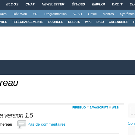
BLOGS
CHAT
NEWSLETTER
ÉTUDES
EMPLOI
DROIT
CL
Java
Dév. Web
EDI
Programmation
SGBD
Office
Mobiles
Systèmes
VRES
TÉLÉCHARGEMENTS
SOURCES
DÉBATS
WIKI
DICO
CALENDRIER
reau
FIREBUG
//
JAVASCRIPT
//
WEB
la version 1.5
Con
pommereau
Pas de commentaires