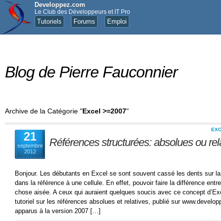
Developpez.com
Le Club des Développeurs et IT Pro
Tutoriels
Forums
Emploi
Blog de Pierre Fauconnier
Archive de la Catégorie "
Excel >=2007
"
EX
21
Références structurées: absolues ou rel
septembre
2012
Bonjour. Les débutants en Excel se sont souvent cassé les dents sur la
dans la référence à une cellule. En effet, pouvoir faire la différence ent
chose aisée. A ceux qui auraient quelques soucis avec ce concept d’Excel
tutoriel sur les références absolues et relatives, publié sur www.develop
apparus à la version 2007 […]