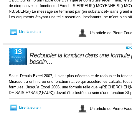
Salut. Sur un forum (autre que DVP) que je consultais récemment, je sui
de cinq nouvelles fonctions d’Excel : SIERREUR() MOYENNE.SI() 
NB.SI.ENS() Le message se terminait par (en substance)« sans grand int
Les arguments étayant une telle assertion, inexistants, ne m’ont bien s
Lire la suite »
Un article de Pierre Fau
EX
13
Redoubler la fonction dans une formule p
décembre
besoin…
2010
Salut. Depuis Excel 2007, il n’est plus nécessaire de redoubler la fonctio
Microsoft a enfin créé une fonction native qui accélère les calculs, tout en
formules. Jusqu’à Excel 2003, une formule telle que =(RECHERCHEH
DE SAISIE’!BA4,2,FAUX)) devait être testée au sein d’une fonction SI 
Lire la suite »
Un article de Pierre Fau