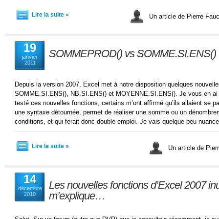
Lire la suite »
Un article de Pierre Fau
19
SOMMEPROD() vs SOMME.SI.ENS()
janvier
2011
Depuis la version 2007, Excel met à notre disposition quelques nouvelle
SOMME.SI.ENS(), NB.SI.ENS() et MOYENNE.SI.ENS(). Je vous en ai déjà
testé ces nouvelles fonctions, certains m’ont affirmé qu’ils allaient 
une syntaxe détournée, permet de réaliser une somme ou un dénombrem
conditions, et qui ferait donc double emploi. Je vais quelque peu nuance
Lire la suite »
Un article de Pie
14
Les nouvelles fonctions d’Excel 2007 inut
décembre
m’explique…
2010