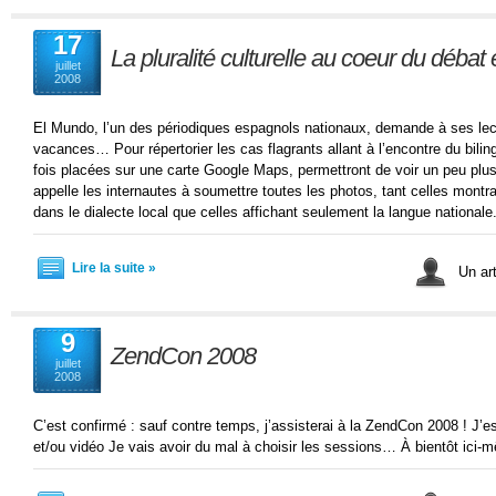
17
La pluralité culturelle au coeur du débat
juillet
2008
El Mundo, l’un des périodiques espagnols nationaux, demande à ses le
vacances… Pour répertorier les cas flagrants allant à l’encontre du bil
fois placées sur une carte Google Maps, permettront de voir un peu plus
appelle les internautes à soumettre toutes les photos, tant celles montra
dans le dialecte local que celles affichant seulement la langue nationale
Lire la suite »
Un art
9
ZendCon 2008
juillet
2008
C’est confirmé : sauf contre temps, j’assisterai à la ZendCon 2008 ! J’es
et/ou vidéo Je vais avoir du mal à choisir les sessions… À bientôt ici