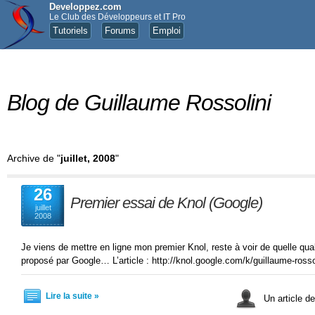
Developpez.com
Le Club des Développeurs et IT Pro
Tutoriels
Forums
Emploi
Blog de Guillaume Rossolini
Archive de "
juillet, 2008
"
26
Premier essai de Knol (Google)
juillet
2008
Je viens de mettre en ligne mon premier Knol, reste à voir de quelle quali
proposé par Google… L’article : http://knol.google.com/k/guillaume-rosso
Lire la suite »
Un article d