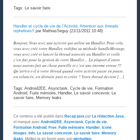
Tags: Le savoir faire
Handler et cycle de vie de l’Activité, Attention aux threads
orphelines!!
par MathiasSeguy (21/11/2011 10:48)
Bonjour, Vous avez une activité qui utilise un Handler. Pour cela,
vous avez créé votre Handler, redéfini sa méthode handleMessage,
vous avez créé et lancer la thread associée au Handler et voilà
c’est fini pour la gestion de votre Handler… La plupart d’entre
nous aurons fait un chose pareille et c’est une énorme erreur !!!
Qu’arrive-t-il à votre thread quand votre activité passe en pause,
est relancée, est détruite puis re-créée ? Votre thread devient […]
Tags: Android2EE, Asynctask, Cycle de vie, Formation
Android, Fuite mémoire, Handler, Le savoir concevoir, Le
savoir faire, Memory leaks
Ce contenu a été publié dans
Recap java
par
La rédaction Java
,
et marqué avec
Android2EE
,
Asynctask
,
Cycle de vie
,
Formation Android
,
Free
,
Fuite mémoire
,
Handler
,
Icone
,
Images
,
Info
,
Le savoir concevoir
,
Le savoir faire
,
Memory
leaks
. Mettez-le en favori avec son
permalien
.