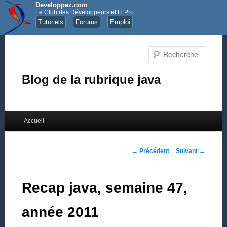
Developpez.com
Le Club des Développeurs et IT Pro
Tutoriels
Forums
Emploi
Recher
Blog de la rubrique java
Menu principal
Accueil
Aller au contenu principal
Aller au contenu secondaire
Navigation des articles
←
Précédent
Suivant
→
Recap java, semaine 47,
année 2011