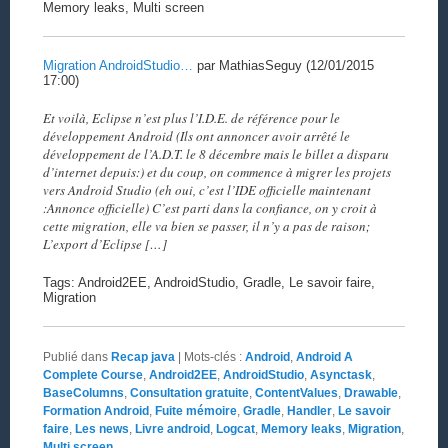
Memory leaks, Multi screen
Migration AndroidStudio…
par MathiasSeguy (12/01/2015
17:00)
Et voilà, Eclipse n’est plus l’I.D.E. de référence pour le
développement Android (Ils ont annoncer avoir arrêté le
développement de l’A.D.T. le 8 décembre mais le billet a disparu
d’internet depuis:) et du coup, on commence à migrer les projets
vers Android Studio (eh oui, c’est l’IDE officielle maintenant
:Annonce officielle) C’est parti dans la confiance, on y croit à
cette migration, elle va bien se passer, il n’y a pas de raison;
L’export d’Eclipse […]
Tags: Android2EE, AndroidStudio, Gradle, Le savoir faire,
Migration
Publié dans
Recap java
|
Mots-clés :
Android
,
Android A
Complete Course
,
Android2EE
,
AndroidStudio
,
Asynctask
,
BaseColumns
,
Consultation gratuite
,
ContentValues
,
Drawable
,
Formation Android
,
Fuite mémoire
,
Gradle
,
Handler
,
Le savoir
faire
,
Les news
,
Livre android
,
Logcat
,
Memory leaks
,
Migration
,
Multi screen