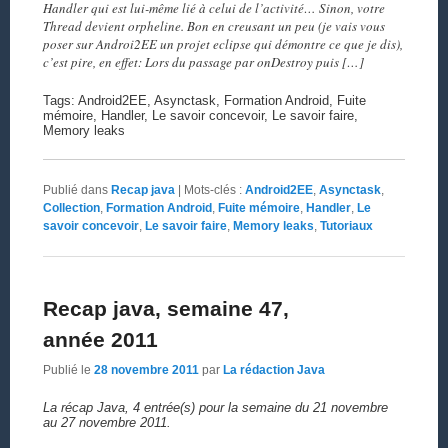
Handler qui est lui-même lié à celui de l’activité… Sinon, votre
Thread devient orpheline. Bon en creusant un peu (je vais vous
poser sur Androi2EE un projet eclipse qui démontre ce que je dis),
c’est pire, en effet: Lors du passage par onDestroy puis […]
Tags: Android2EE, Asynctask, Formation Android, Fuite
mémoire, Handler, Le savoir concevoir, Le savoir faire,
Memory leaks
Publié dans
Recap java
|
Mots-clés :
Android2EE
,
Asynctask
,
Collection
,
Formation Android
,
Fuite mémoire
,
Handler
,
Le
savoir concevoir
,
Le savoir faire
,
Memory leaks
,
Tutoriaux
Recap java, semaine 47,
année 2011
Publié le
28 novembre 2011
par
La rédaction Java
La récap Java, 4 entrée(s) pour la semaine du 21 novembre
au 27 novembre 2011.