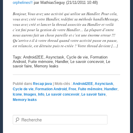
orphelines!!
par MathiasSeguy (21/11/2011 10:48)
Bonjour, Vous avez une activité qui utilise un Handler. Pour cela,
vous avez créé votre Handler, redéfini sa méthode handleMessage,
vous avez créé et lancer la thread associée au Handler et voilà
c’est fini pour la gestion de votre Handler… La plupart d’entre
nous aurons fait un chose pareille et c’est une énorme erreur !!!
Qu’arrive-t-il à votre thread quand votre activité passe en pause,
est relancée, est détruite puis re-créée ? Votre thread devient […]
Tags: Android2EE, Asynctask, Cycle de vie, Formation
Android, Fuite mémoire, Handler, Le savoir concevoir, Le
savoir faire, Memory leaks
Publié dans
Recap java
|
Mots-clés :
Android2EE
,
Asynctask
,
Cycle de vie
,
Formation Android
,
Free
,
Fuite mémoire
,
Handler
,
Icone
,
Images
,
Info
,
Le savoir concevoir
,
Le savoir faire
,
Memory leaks
Recherche