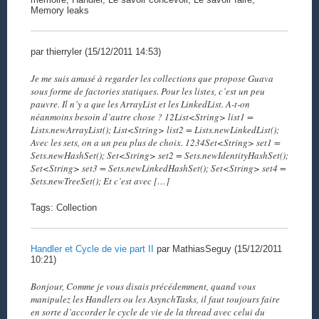
Memory leaks
par thierryler (15/12/2011 14:53)
Je me suis amusé à regarder les collections que propose Guava
sous forme de factories statiques. Pour les listes, c’est un peu
pauvre. Il n’y a que les ArrayList et les LinkedList. A-t-on
néanmoins besoin d’autre chose ? 12List<String> list1 =
Lists.newArrayList(); List<String> list2 = Lists.newLinkedList();
Avec les sets, on a un peu plus de choix. 1234Set<String> set1 =
Sets.newHashSet(); Set<String> set2 = Sets.newIdentityHashSet();
Set<String> set3 = Sets.newLinkedHashSet(); Set<String> set4 =
Sets.newTreeSet(); Et c’est avec […]
Tags: Collection
Handler et Cycle de vie part II
par MathiasSeguy (15/12/2011
10:21)
Bonjour, Comme je vous disais précédemment, quand vous
manipulez les Handlers ou les AsynchTasks, il faut toujours faire
en sorte d’accorder le cycle de vie de la thread avec celui du