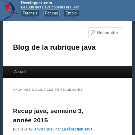
Developpez.com
Le Club des Développeurs et IT Pro
Tutoriels
Forums
Emploi
Recher
Blog de la rubrique java
Menu principal
Accueil
Aller au contenu principal
Aller au contenu secondaire
ARCHIVES DU MOT-CLÉ
FUITE MÉMOIRE
Recap java, semaine 3,
année 2015
Publié le
19 janvier 2015
par
La rédaction Java