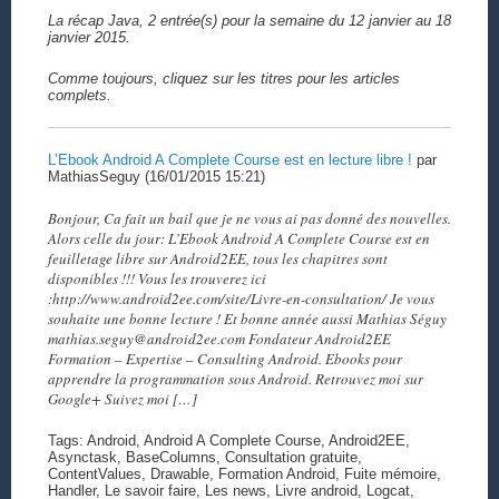
La récap Java, 2 entrée(s) pour la semaine du 12 janvier au 18
janvier 2015.
Comme toujours, cliquez sur les titres pour les articles
complets.
L’Ebook Android A Complete Course est en lecture libre !
par
MathiasSeguy (16/01/2015 15:21)
Bonjour, Ca fait un bail que je ne vous ai pas donné des nouvelles.
Alors celle du jour: L’Ebook Android A Complete Course est en
feuilletage libre sur Android2EE, tous les chapitres sont
disponibles !!! Vous les trouverez ici
:http://www.android2ee.com/site/Livre-en-consultation/ Je vous
souhaite une bonne lecture ! Et bonne année aussi Mathias Séguy
mathias.seguy@android2ee.com Fondateur Android2EE
Formation – Expertise – Consulting Android. Ebooks pour
apprendre la programmation sous Android. Retrouvez moi sur
Google+ Suivez moi […]
Tags: Android, Android A Complete Course, Android2EE,
Asynctask, BaseColumns, Consultation gratuite,
ContentValues, Drawable, Formation Android, Fuite mémoire,
Handler, Le savoir faire, Les news, Livre android, Logcat,