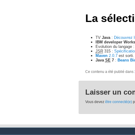
La sélect
TV
Java
:
Découvrez 
IBM developer Work
Evolution du langage 
JSR
315 :
Spécificati
Maven
2.0.7
est sorti.
Java
SE
7
:
Beans Bi
Ce contenu a été publié dans
Laisser un co
Vous devez
être connecté(e)
p