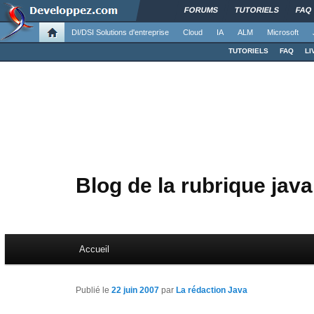
FORUMS
TUTORIELS
FAQ
DI/DSI Solutions d'entreprise
Cloud
IA
ALM
Microsoft
TUTORIELS
FAQ
LI
Blog de la rubrique java
Menu principal
Accueil
Aller au contenu principal
Aller au contenu secondaire
Publié le
22 juin 2007
par
La rédaction Java