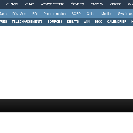
BLOGS
CHAT
NEWSLETTER
ÉTUDES
EMPLOI
DROIT
CL
Java
Dév. Web
EDI
Programmation
SGBD
Office
Mobiles
Systèmes
VRES
TÉLÉCHARGEMENTS
SOURCES
DÉBATS
WIKI
DICO
CALENDRIER