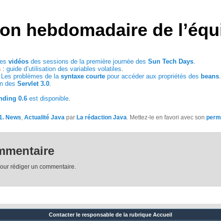
ion hebdomadaire de l’équ
les
vidéos
des sessions de la première journée des
Sun Tech Days
.
s
:
guide d’utilisation des variables volatiles
.
:
Les problèmes de la
syntaxe courte
pour accéder aux propriétés des
beans
.
on des
Servlet 3.0
.
nding 0.6
est disponible
.
1. News
,
Actualité Java
par
La rédaction Java
. Mettez-le en favori avec son
perm
mmentaire
our rédiger un commentaire.
Contacter
le responsable de la rubrique Accueil