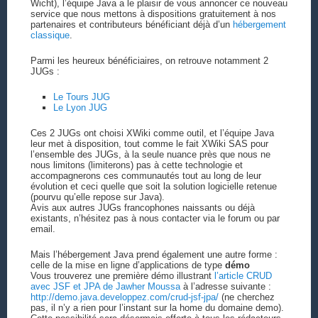
Wicht), l’équipe Java a le plaisir de vous annoncer ce nouveau
service que nous mettons à dispositions gratuitement à nos
partenaires et contributeurs bénéficiant déjà d’un
hébergement
classique
.
Parmi les heureux bénéficiaires, on retrouve notamment 2
JUGs :
Le Tours JUG
Le Lyon JUG
Ces 2 JUGs ont choisi XWiki comme outil, et l’équipe Java
leur met à disposition, tout comme le fait XWiki SAS pour
l’ensemble des JUGs, à la seule nuance près que nous ne
nous limitons (limiterons) pas à cette technologie et
accompagnerons ces communautés tout au long de leur
évolution et ceci quelle que soit la solution logicielle retenue
(pourvu qu’elle repose sur Java).
Avis aux autres JUGs francophones naissants ou déjà
existants, n’hésitez pas à nous contacter via le forum ou par
email.
Mais l’hébergement Java prend également une autre forme :
celle de la mise en ligne d’applications de type
démo
Vous trouverez une première démo illustrant
l’article CRUD
avec JSF et JPA de Jawher Moussa
à l’adresse suivante :
http://demo.java.developpez.com/crud-jsf-jpa/
(ne cherchez
pas, il n’y a rien pour l’instant sur la home du domaine demo).