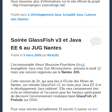
Vous trouverez plus d’informations sur le site officiel du projet
: http://marvinproject.sourceforge.net/
Publié dans
2. Développement Java
,
Actualité Java
|
Laisser
une réponse
Soirée GlassFish v3 et Java
EE 6 au JUG Nantes
Publié le
5 mars 2009
par
Ricky81
L’incontournable
Alexis Moussine-Pouchkine
(
blog
),
évangéliste Java chez Sun Microsystems, animera le jeudi 12
mars une session organisée par le
Nantes JUG
.
Cette session de 2h, qui aura lieu à l’Ecole des Mines de
Nantes, est intitulée
GlassFish v3, en route pour Java EE 6 et
le développement Java indolore!
. Elle sera certainement très
riche en information et l’occasion pour les heureux participants
de découvrir l’environnement modulaire basé
GlassFish v3
Prelude
sur OSGi.
Pour vous inscrire (actuellement 23 inscrits !) suivez ce
lien