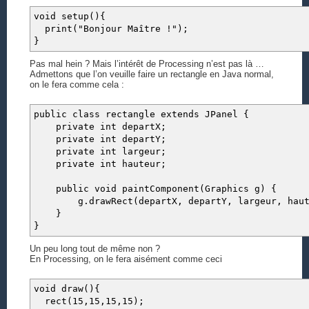
void setup(){
print("Bonjour Maître !");
}
Pas mal hein ? Mais l’intérêt de Processing n’est pas là …
Admettons que l’on veuille faire un rectangle en Java normal,
on le fera comme cela :
public class rectangle extends JPanel {
private int departX;
private int departY;
private int largeur;
private int hauteur;
public void paintComponent(Graphics g) {
g.drawRect(departX, departY, largeur, haut
}
}
Un peu long tout de même non ?
En Processing, on le fera aisément comme ceci
void draw(){
rect(15,15,15,15);